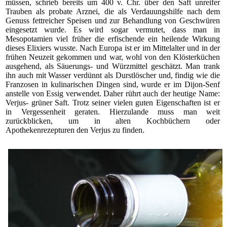
müssen, schrieb bereits um 400 v. Chr. über den Saft unreifer
Trauben als probate Arznei, die als Verdauungshilfe nach dem
Genuss fettreicher Speisen und zur Behandlung von Geschwüren
eingesetzt wurde. Es wird sogar vermutet, dass man in
Mesopotamien viel früher die erfischende ein heilende Wirkung
dieses Elixiers wusste. Nach Europa ist er im Mittelalter und in der
frühen Neuzeit gekommen und war, wohl von den Klösterküchen
ausgehend, als Säuerungs- und Würzmittel geschätzt. Man trank
ihn auch mit Wasser verdünnt als Durstlöscher und, findig wie die
Franzosen in kulinarischen Dingen sind, wurde er im Dijon-Senf
anstelle von Essig verwendet. Daher rührt auch der heutige Name:
Verjus- grüner Saft. Trotz seiner vielen guten Eigenschaften ist er
in Vergessenheit geraten. Hierzulande muss man weit
zurückblicken, um in alten Kochbüchern oder
Apothekenrezepturen den Verjus zu finden.