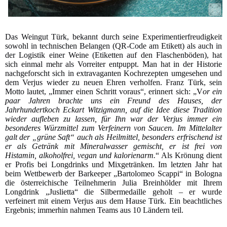
Das Weingut Türk, bekannt durch seine Experimentierfreudigkeit
sowohl in technischen Belangen (QR-Code am Etikett) als auch in
der Logistik einer Weine (Etiketten auf den Flaschenböden), hat
sich einmal mehr als Vorreiter entpuppt. Man hat in der Historie
nachgeforscht sich in extravaganten Kochrezepten umgesehen und
dem Verjus wieder zu neuen Ehren verholfen. Franz Türk, sein
Motto lautet, „Immer einen Schritt voraus“, erinnert sich: „V
or ein
paar Jahren brachte uns ein Freund des Hauses, der
Jahrhundertkoch Eckart Witzigmann, auf die Idee diese Tradition
wieder aufleben zu lassen, für Ihn war der Verjus immer ein
besonderes Würzmittel zum Verfeinern von Saucen. Im Mittelalter
galt der „grüne Saft“ auch als Heilmittel, besonders erfrischend ist
er als Getränk mit Mineralwasser gemischt, er ist frei von
Histamin, alkoholfrei, vegan und kalorienarm.
“ Als Krönung dient
er Profis bei Longdrinks und Mixgetränken. Im letzten Jahr hat
beim Wettbewerb der Barkeeper „Bartolomeo Scappi“ in Bologna
die österreichische Teilnehmerin Julia Breinhölder mit Ihrem
Longdrink „Juslietta“ die Silbermedaille geholt – er wurde
verfeinert mit einem Verjus aus dem Hause Türk. Ein beachtliches
Ergebnis; immerhin nahmen Teams aus 10 Ländern teil.