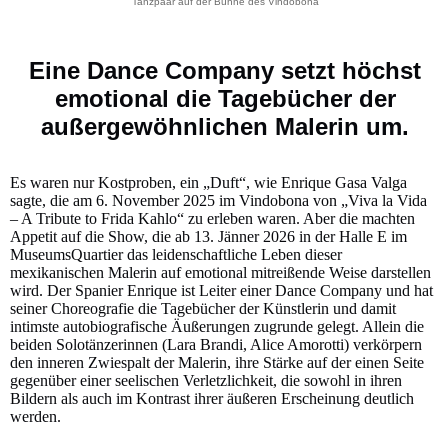
Tanzpaar auf der Bühne des Vindobona
Eine Dance Company setzt höchst
emotional die Tagebücher der
außergewöhnlichen Malerin um.
Es waren nur Kostproben, ein „Duft“, wie Enrique Gasa Valga
sagte, die am 6. November 2025 im Vindobona von „Viva la Vida
– A Tribute to Frida Kahlo“ zu erleben waren. Aber die machten
Appetit auf die Show, die ab 13. Jänner 2026 in der Halle E im
MuseumsQuartier das leidenschaftliche Leben dieser
mexikanischen Malerin auf emotional mitreißende Weise darstellen
wird. Der Spanier Enrique ist Leiter einer Dance Company und hat
seiner Choreografie die Tagebücher der Künstlerin und damit
intimste autobiografische Äußerungen zugrunde gelegt. Allein die
beiden Solotänzerinnen (Lara Brandi, Alice Amorotti) verkörpern
den inneren Zwiespalt der Malerin, ihre Stärke auf der einen Seite
gegenüber einer seelischen Verletzlichkeit, die sowohl in ihren
Bildern als auch im Kontrast ihrer äußeren Erscheinung deutlich
werden.