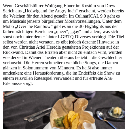
Wenn Geschäftsführer Wolfgang Ebner im Kostüm von Drew
Sarich aus „Hedwig and the Angry Inch“ erscheint, werden bereits
die Weichen für den Abend gestellt. Im CulinarICAL 9.0 geht es
um Musicals jenseits bürgerlicher Moralvorstellungen. Unter dem
Motto „Over the Rainbow“ gibt es an die 30 Highlights aus den
farbenprächtigen Bereichen „queer“, „gay“ und allem, was sich
sonst noch unter dem + hinter LGBTQ Diverses verbirgt. Die Titel
selbst werden nicht verraten, es gibt jedoch dezente Hinweise in
den von Christian Ariel Heredia gestalteten Projektionen auf der
Rückwand. Damit das Erraten aber nicht zu einfach wird, wurden –
wie derzeit in Wiener Theatern überaus beliebt – die Geschlechter
vertauscht. Die Herren schmettern weibliche Songs, die Damen
glänzen in Solonummern von Männern. Es heißt also immer
umdenken; eine Herausforderung, die im Endeffekt die Show zu
einem reizvollen Ratesspiel verwandelt und für erfreute Aha-
Erlebnisse sorgt.