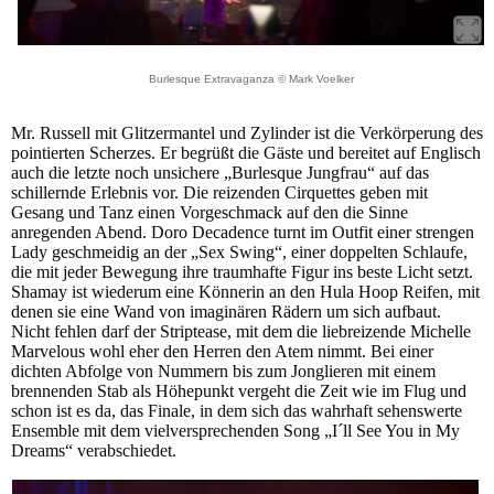
Burlesque Extravaganza © Mark Voelker
Mr. Russell mit Glitzermantel und Zylinder ist die Verkörperung des
pointierten Scherzes. Er begrüßt die Gäste und bereitet auf Englisch
auch die letzte noch unsichere „Burlesque Jungfrau“ auf das
schillernde Erlebnis vor. Die reizenden Cirquettes geben mit
Gesang und Tanz einen Vorgeschmack auf den die Sinne
anregenden Abend. Doro Decadence turnt im Outfit einer strengen
Lady geschmeidig an der „Sex Swing“, einer doppelten Schlaufe,
die mit jeder Bewegung ihre traumhafte Figur ins beste Licht setzt.
Shamay ist wiederum eine Könnerin an den Hula Hoop Reifen, mit
denen sie eine Wand von imaginären Rädern um sich aufbaut.
Nicht fehlen darf der Striptease, mit dem die liebreizende Michelle
Marvelous wohl eher den Herren den Atem nimmt. Bei einer
dichten Abfolge von Nummern bis zum Jonglieren mit einem
brennenden Stab als Höhepunkt vergeht die Zeit wie im Flug und
schon ist es da, das Finale, in dem sich das wahrhaft sehenswerte
Ensemble mit dem vielversprechenden Song „I´ll See You in My
Dreams“ verabschiedet.