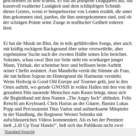
geschrieben zu sein scheint. Er tritt als pompöse Dragqueen auf, mit
kunstvoll exaltierter Lustigkeit und dem schlüpfrigen Schmäh
dieses Genres, wenn er beispielsweise von Leuten erzählt, die unter
ihm gekommen sind, pardon, die ihm untergekommen sind, und ob
der schrägen Pointe seine Zunge in teuflischer Geilheit rotieren
lässt.
Er hat die Musik im Blut, die in teils gefühlvollen Songs, aber auch
mit kräftig rockigem Background über seine verzweifelte, aber
ergebnislose Suche nach der zweiten Hälfte seines Ichs berichtet.
Sokrates, schau owa! Ihm zur Seite steht ein wortkarger junger
Mann, Yitzhak, der scheinbar brav und beflissen beim Auftritt
seiner Chefin assistiert. Ann Mandrella verrät die Stimme als Frau,
die mit hellem Sopran im Hintergrund die Harmonie verstärkt.
Wenn Hedwig in Good Old Europe auf Tournee geht, just in den
Orten auftritt, wo gerade GNOSIS in vollen Hallen mit den von ihr
geraubten Hits tausende Menschen zum Rasen bringt, muss sich
die Begleitband mit dem Namen „The Angry Inch“ abfinden. Felix
Reischl am Keyboard, Chris Harras an der Gitarre, Bassist Lukas
Popp und Percussionist Titus Vadon sind aufmerksame Mitspieler
in der Handlung, die Regisseur Werner Sobotka mit
aufschlussreichen Videos kommentiert. Als es bei der Premiere
hieß „Lift Up Your Hands!“, ließ sich das Publikum nicht zwei
Mal bitten, diesen Abend im Vindobona lautstark und frenetisch zu
Standard Ansicht