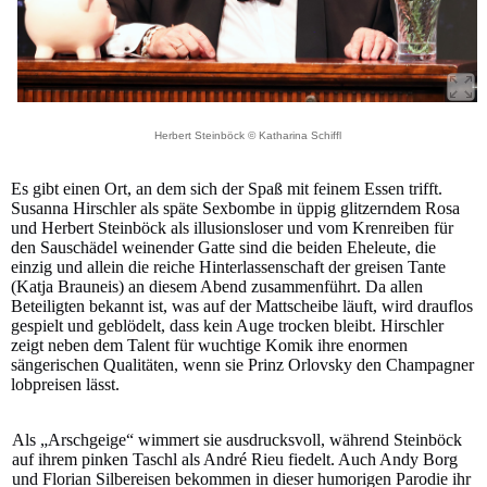
Herbert Steinböck © Katharina Schiffl
Es gibt einen Ort, an dem sich der Spaß mit feinem Essen trifft.
Susanna Hirschler als späte Sexbombe in üppig glitzerndem Rosa
und Herbert Steinböck als illusionsloser und vom Krenreiben für
den Sauschädel weinender Gatte sind die beiden Eheleute, die
einzig und allein die reiche Hinterlassenschaft der greisen Tante
(Katja Brauneis) an diesem Abend zusammenführt. Da allen
Beteiligten bekannt ist, was auf der Mattscheibe läuft, wird drauflos
gespielt und geblödelt, dass kein Auge trocken bleibt. Hirschler
zeigt neben dem Talent für wuchtige Komik ihre enormen
sängerischen Qualitäten, wenn sie Prinz Orlovsky den Champagner
lobpreisen lässt.
Als „Arschgeige“ wimmert sie ausdrucksvoll, während Steinböck
auf ihrem pinken Taschl als André Rieu fiedelt. Auch Andy Borg
und Florian Silbereisen bekommen in dieser humorigen Parodie ihr