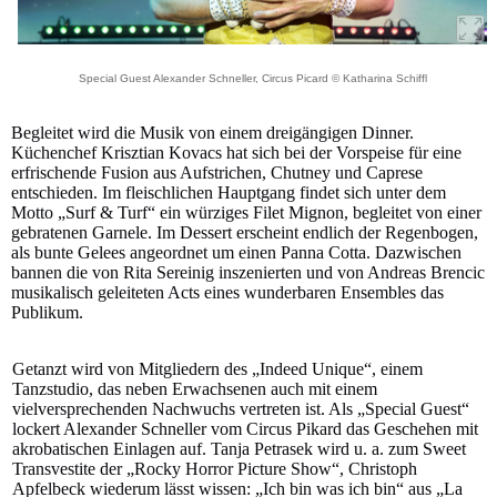
Special Guest Alexander Schneller, Circus Picard © Katharina Schiffl
Begleitet wird die Musik von einem dreigängigen Dinner.
Küchenchef Krisztian Kovacs hat sich bei der Vorspeise für eine
erfrischende Fusion aus Aufstrichen, Chutney und Caprese
entschieden. Im fleischlichen Hauptgang findet sich unter dem
Motto „Surf & Turf“ ein würziges Filet Mignon, begleitet von einer
gebratenen Garnele. Im Dessert erscheint endlich der Regenbogen,
als bunte Gelees angeordnet um einen Panna Cotta. Dazwischen
bannen die von Rita Sereinig inszenierten und von Andreas Brencic
musikalisch geleiteten Acts eines wunderbaren Ensembles das
Publikum.
Getanzt wird von Mitgliedern des „Indeed Unique“, einem
Tanzstudio, das neben Erwachsenen auch mit einem
vielversprechenden Nachwuchs vertreten ist. Als „Special Guest“
lockert Alexander Schneller vom Circus Pikard das Geschehen mit
akrobatischen Einlagen auf. Tanja Petrasek wird u. a. zum Sweet
Transvestite der „Rocky Horror Picture Show“, Christoph
Apfelbeck wiederum lässt wissen: „Ich bin was ich bin“ aus „La