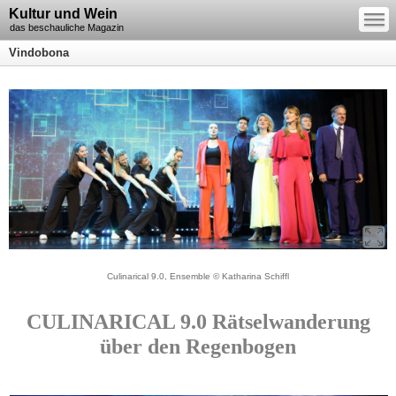
—
Kultur und Wein
—
—
das beschauliche Magazin
Vindobona
Culinarical 9.0, Ensemble © Katharina Schiffl
CULINARICAL 9.0 Rätselwanderung
über den Regenbogen