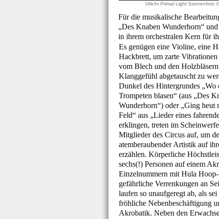
Urlicht Primal Light Szenenfoto 
Für die musikalische Bearbeitun
„Des Knaben Wunderhorn“ und a
in ihrem orchestralen Kern für 
Es genügen eine Violine, eine H
Hackbrett, um zarte Vibrationen
vom Blech und den Holzbläsern 
Klanggefühl abgetauscht zu we
Dunkel des Hintergrundes „Wo 
Trompeten blasen“ (aus „Des K
Wunderhorn“) oder „Ging heut 
Feld“ aus „Lieder eines fahrend
erklingen, treten im Scheinwerfe
Mitglieder des Circus auf, um de
atemberaubender Artistik auf ih
erzählen. Körperliche Höchstlei
sechs(!) Personen auf einem Ak
Einzelnummern mit Hula Hoop-
gefährliche Verrenkungen an Sei
laufen so unaufgeregt ab, als se
fröhliche Nebenbeschäftigung u
Akrobatik. Neben den Erwachsen