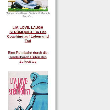
Mythes des Alltags, Statistin © Marcella
Ruiz Cruz
LIV, LOVE, LAUGH
STRÖMQUIST Ein Life
Coaching auf Leben und
Tod
Eine Rennbahn durch die
sonderbaren Blüten des
Zeitgeistes