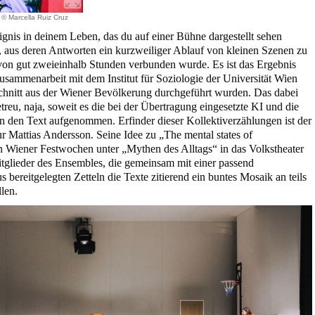
© Marcella Ruiz Cruz
ignis in deinem Leben, das du auf einer Bühne dargestellt sehen
e, aus deren Antworten ein kurzweiliger Ablauf von kleinen Szenen zu
 von gut zweieinhalb Stunden verbunden wurde. Es ist das Ergebnis
Zusammenarbeit mit dem Institut für Soziologie der Universität Wien
chnitt aus der Wiener Bevölkerung durchgeführt wurden. Das dabei
reu, naja, soweit es die bei der Übertragung eingesetzte KI und die
n den Text aufgenommen. Erfinder dieser Kollektiverzählungen ist der
 Mattias Andersson. Seine Idee zu „The mental states of
Wiener Festwochen unter „Mythen des Alltags“ in das Volkstheater
tglieder des Ensembles, die gemeinsam mit einer passend
 bereitgelegten Zetteln die Texte zitierend ein buntes Mosaik an teils
len.