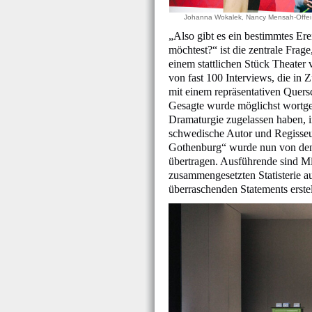
Johanna Wokalek, Nancy Mensah-Offei 
„Also gibt es ein bestimmtes Ere
möchtest?“ ist die zentrale Frag
einem stattlichen Stück Theater
von fast 100 Interviews, die in 
mit einem repräsentativen Quers
Gesagte wurde möglichst wortget
Dramaturgie zugelassen haben, i
schwedische Autor und Regisseur
Gothenburg“ wurde nun von den 
übertragen. Ausführende sind Mi
zusammengesetzten Statisterie aus
überraschenden Statements erstel