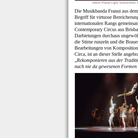
Urlicht Primal Light Szenenfoto
Die Musikbanda Franui aus dem Os
Begriff für virtuose Bereicheru
internationalen Rangs gemeinsam
Contemporary Circus aus Brisban
Darbietungen durchaus ungewöhn
die Stirne runzeln und die Bra
Bearbeitungen von Kompositione
Circa, ist an dieser Stelle ange
„
Rekomponieren aus der Traditio
nach nie da gewesenen Formen 