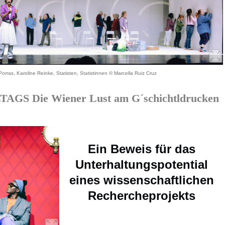
orras, Karoline Reinke, Statisten, Statistinnen © Marcella Ruiz Cruz
S Die Wiener Lust am G´schichtldrucken
Ein Beweis für das
Unterhaltungspotential
eines wissenschaftlichen
Rechercheprojekts