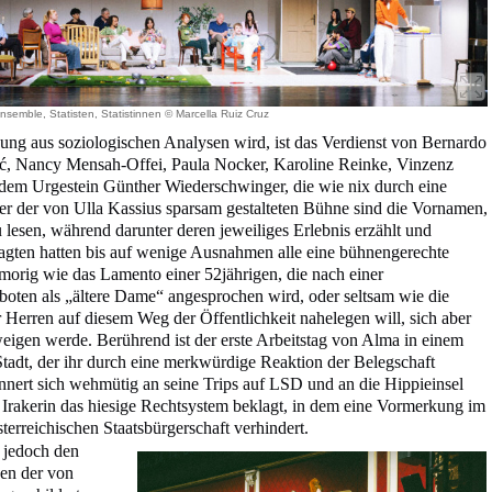
nsemble, Statisten, Statistinnen © Marcella Ruiz Cruz
sung aus soziologischen Analysen wird, ist das Verdienst von Bernardo
ić, Nancy Mensah-Offei, Paula Nocker, Karoline Reinke, Vinzenz
em Urgestein Günther Wiederschwinger, die wie nix durch eine
er der von Ulla Kassius sparsam gestalteten Bühne sind die Vornamen,
 lesen, während darunter deren jeweiliges Erlebnis erzählt und
agten hatten bis auf wenige Ausnahmen alle eine bühnengerechte
humorig wie das Lamento einer 52jährigen, die nach einer
oten als „ältere Dame“ angesprochen wird, oder seltsam wie die
r Herren auf diesem Weg der Öffentlichkeit nahelegen will, sich aber
weigen werde. Berührend ist der erste Arbeitstag von Alma in einem
tadt, der ihr durch eine merkwürdige Reaktion der Belegschaft
innert sich wehmütig an seine Trips auf LSD und an die Hippieinsel
Irakerin das hiesige Rechtsystem beklagt, in dem eine Vormerkung im
sterreichischen Staatsbürgerschaft verhindert.
 jedoch den
en der von