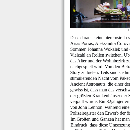
E
Dass daraus keine bierernste Le
Arias Porras, Aleksandra Ćorov
Sommer, Johanna Wokalek und d
Vielzahl an Rollen switchen. Üb
das Alter und der Wohnbezirk zu
nachgespielt wird. Von den Befr
Story zu bieten. Teils sind sie 
stimulierenden Nacht vom Paketb
Ancient Astronauts, die einer de
gewiss ist, dass man das versch
der größten Krankenhäuser der S
vergällt wurde. Ein 82jähiger er
von John Lennon, während eine 
Polizeiregister den Erwerb der ö
Im Großen und Ganzen hat man
Eindruck, dass diese Umsetzung