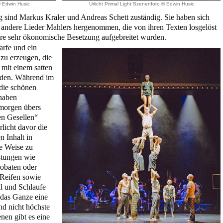
© Edwin Husic
Urlicht Primal Light Szenenfoto © Edwin Husic
g sind Markus Kraler und Andreas Schett zuständig. Sie haben sich
ndere Lieder Mahlers hergenommen, die von ihren Texten losgelöst
ihre sehr ökonomische Besetzung aufgebreitet wurden.
arfe und ein
 zu erzeugen, die
mit einem satten
rden. Während im
die schönen
naben
morgen übers
en Gesellen“
rlicht davor die
n Inhalt in
re Weise zu
stungen wie
robaten oder
Reifen sowie
l und Schlaufe
i das Ganze eine
nd nicht höchste
en gibt es eine