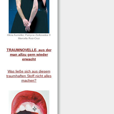
Alicia Aumüller, Patrycia Ziolkowska ©
Marcella Ruiz-Cruz
T
RAUMNOVELLE, aus der
man allzu gern wieder
erwacht
Was ließe sich aus diesem
traumhaften Stoff nicht alles
machen?