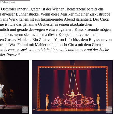
 © Edwin Husic
ttiroler Innervillgraten ist der Wiener Theaterszene bereits ein
ng diverser Bühnenstücke. Wenn diese Musiker mit einer Zirkustruppe
 ans Werk gehen, ist ein faszinierender Abend garantiert. Der Circa
e ist wie das genannte Orchester in seinen akrobatischen
lich und gerade deswegen weltweit gefeiert. Klassikfreunde mögen
uen heben, wenn sie das Thema dieser Kooperation vernehmen:
n Gustav Mahlers. Ein Zitat von Yaron Lifschitz, dem Regisseur von
bracht: „Was Franui mit Mahler treibt, macht Circa mit dem Circus:
n heraus, respektvoll und dabei innovativ und immer auf der Suche
der Poesie.
“