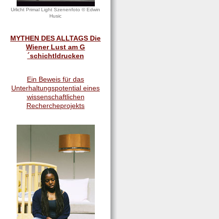
Urlicht Primal Light Szenenfoto © Edwin
Husic
MYTHEN DES ALLTAGS Die
Wiener Lust am G
´schichtldrucken
Ein Beweis für das
Unterhaltungspotential eines
wissenschaftlichen
Rechercheprojekts