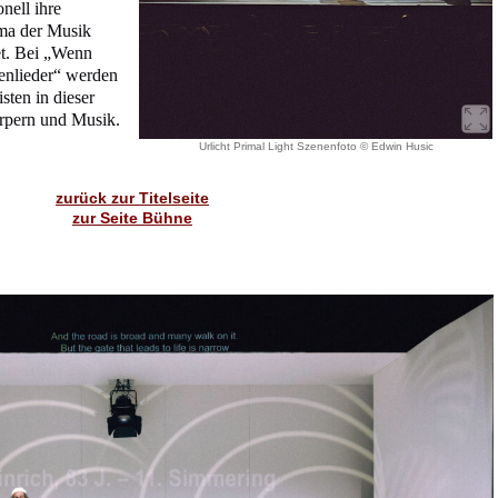
onell ihre
ma der Musik
et. Bei „Wenn
tenlieder“ werden
sten in dieser
rpern und Musik.
Urlicht Primal Light Szenenfoto © Edwin Husic
zurück zur Titelseite
zur Seite Bühne