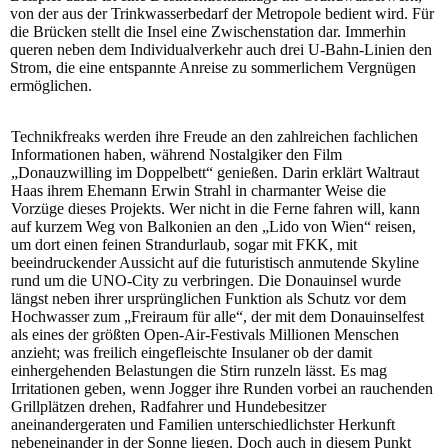
von der aus der Trinkwasserbedarf der Metropole bedient wird. Für
die Brücken stellt die Insel eine Zwischenstation dar. Immerhin
queren neben dem Individualverkehr auch drei U-Bahn-Linien den
Strom, die eine entspannte Anreise zu sommerlichem Vergnügen
ermöglichen.
Technikfreaks werden ihre Freude an den zahlreichen fachlichen
Informationen haben, während Nostalgiker den Film
„Donauzwilling im Doppelbett“ genießen. Darin erklärt Waltraut
Haas ihrem Ehemann Erwin Strahl in charmanter Weise die
Vorzüge dieses Projekts. Wer nicht in die Ferne fahren will, kann
auf kurzem Weg von Balkonien an den „Lido von Wien“ reisen,
um dort einen feinen Strandurlaub, sogar mit FKK, mit
beeindruckender Aussicht auf die futuristisch anmutende Skyline
rund um die UNO-City zu verbringen. Die Donauinsel wurde
längst neben ihrer ursprünglichen Funktion als Schutz vor dem
Hochwasser zum „Freiraum für alle“, der mit dem Donauinselfest
als eines der größten Open-Air-Festivals Millionen Menschen
anzieht; was freilich eingefleischte Insulaner ob der damit
einhergehenden Belastungen die Stirn runzeln lässt. Es mag
Irritationen geben, wenn Jogger ihre Runden vorbei an rauchenden
Grillplätzen drehen, Radfahrer und Hundebesitzer
aneinandergeraten und Familien unterschiedlichster Herkunft
nebeneinander in der Sonne liegen. Doch auch in diesem Punkt