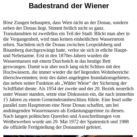
Badestrand der Wiener
Böse Zungen behaupten, dass Wien nicht an der Donau, sondern
neben der Donau liegt. Stimmt freilich nicht so ganz.
Transdanubien ist zweifellos ein Teil der Stadt. Blickt man aber in
die Vergangenheit, wird man keinen einheitlichen Wasserstrom
sehen. Nachdem sich die Donau zwischen Leopoldsberg und
Bisamberg durchgezwängt hatte, verlor sie sich in etliche Haupt-
und Nebenarme. Erst in den 1870er-Jahren wurden die
Wassermassen mit einem Durchstich in das heutige Bett
gezwungen. Damit war aber noch lang nicht Schluss mit den
Hochwässern, die immer wieder die tief liegenden Wohnbereiche
überschwemmten; trotz des dabei angelegten Inundationsgebietes,
das neben seiner Funktion als „Wilder Wiese“ der Sicherung der
Schifffahrt diente. Als 1954 der zweite und der 20. Bezirk neuerlich
unter Wasser standen, setzte eine Diskussion ein, die nach immerhin
15 Jahren zu einem Gemeinderatsbeschluss führte. Eine Insel sollte
parallel zum Hauptstrom eine Neue Donau schaffen, um bei
andrängenden Wassermassen als Entlastungsgerinne zu dienen.
Nach langen politischen Querelen und Ausschreibungen von
Wettbewerben wurde am 29. Mai 1972 der Spatenstich und 1988
die offizielle Fertigstellung der Donauinsel gefeiert.