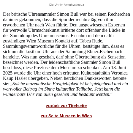
Die Uhr im Amethystkreuz
Der britische Uhrensammler Simon Bull war bei seinen Recherchen
dahinter gekommen, dass die Spur der rechtmäßig von ihm
erworbenen Uhr nach Wien führte. Den ausgewiesenen Experten
für wertvolle Uhrmacherkunst irritierte dort offenbar die Lücke in
der Sammlung des Uhrenmuseums. Er nahm mit dem dafür
zuständigen Wien Museum Kontakt auf. Tabea Rude,
Sammlungsverantwortliche für die Uhren, bestätigte ihm, dass es
sich um die kostbare Uhr aus der Sammlung Ebner-Eschenbach
handelte. Was nun geschah, darf ohne Übertreibung als Sensation
bezeichnet werden. Der leidenschaftliche Sammler Simon Bull
beschloss, diese Preziose dem Museum zu schenken. Am 18. Juni
2025 wurde die Uhr einer hoch erfreuten Kulturstadträtin Veronica
Kaup-Hasler übergeben. Neben herzlichen Dankesworten betonte
sie: „
Solche mäzenatische Freigiebigkeit ist beispielgebend und ein
wertvoller Beitrag im Sinne kultureller Teilhabe. Jetzt kann die
wunderbare Uhr von allen gesehen und bestaunt werden.
“
zurück zur Titelseite
zur Seite Museen in Wien