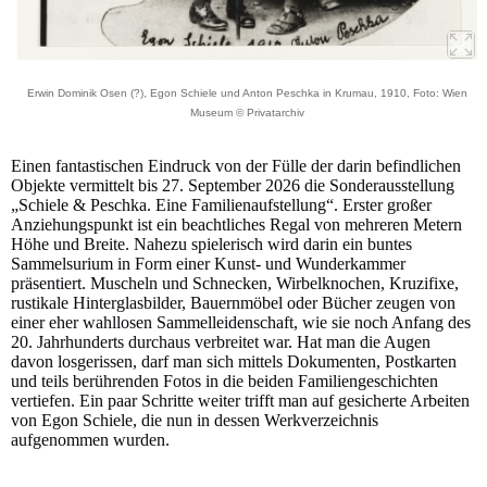
Erwin Dominik Osen (?), Egon Schiele und Anton Peschka in Krumau, 1910, Foto: Wien
Museum © Privatarchiv
Einen fantastischen Eindruck von der Fülle der darin befindlichen
Objekte vermittelt bis 27. September 2026 die Sonderausstellung
„Schiele & Peschka. Eine Familienaufstellung“. Erster großer
Anziehungspunkt ist ein beachtliches Regal von mehreren Metern
Höhe und Breite. Nahezu spielerisch wird darin ein buntes
Sammelsurium in Form einer Kunst- und Wunderkammer
präsentiert. Muscheln und Schnecken, Wirbelknochen, Kruzifixe,
rustikale Hinterglasbilder, Bauernmöbel oder Bücher zeugen von
einer eher wahllosen Sammelleidenschaft, wie sie noch Anfang des
20. Jahrhunderts durchaus verbreitet war. Hat man die Augen
davon losgerissen, darf man sich mittels Dokumenten, Postkarten
und teils berührenden Fotos in die beiden Familiengeschichten
vertiefen. Ein paar Schritte weiter trifft man auf gesicherte Arbeiten
von Egon Schiele, die nun in dessen Werkverzeichnis
aufgenommen wurden.