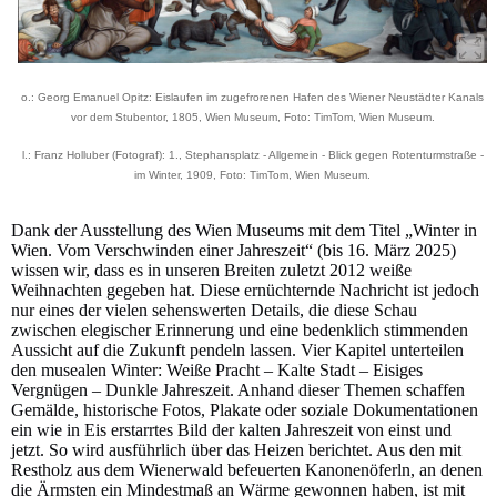
o.: Georg Emanuel Opitz: Eislaufen im zugefrorenen Hafen des Wiener Neustädter Kanals
vor dem Stubentor, 1805, Wien Museum, Foto: TimTom, Wien Museum.
l.: Franz Holluber (Fotograf): 1., Stephansplatz - Allgemein - Blick gegen Rotenturmstraße -
im Winter, 1909, Foto: TimTom, Wien Museum.
Dank der Ausstellung des Wien Museums mit dem Titel „Winter in
Wien. Vom Verschwinden einer Jahreszeit“ (bis 16. März 2025)
wissen wir, dass es in unseren Breiten zuletzt 2012 weiße
Weihnachten gegeben hat. Diese ernüchternde Nachricht ist jedoch
nur eines der vielen sehenswerten Details, die diese Schau
zwischen elegischer Erinnerung und eine bedenklich stimmenden
Aussicht auf die Zukunft pendeln lassen. Vier Kapitel unterteilen
den musealen Winter: Weiße Pracht – Kalte Stadt – Eisiges
Vergnügen – Dunkle Jahreszeit. Anhand dieser Themen schaffen
Gemälde, historische Fotos, Plakate oder soziale Dokumentationen
ein wie in Eis erstarrtes Bild der kalten Jahreszeit von einst und
jetzt. So wird ausführlich über das Heizen berichtet. Aus den mit
Restholz aus dem Wienerwald befeuerten Kanonenöferln, an denen
die Ärmsten ein Mindestmaß an Wärme gewonnen haben, ist mit