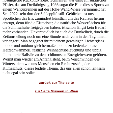
nostalgische Rückblick sorgt. Schifahren war einst ein städtisches
Pläsier, das am Dreikönigstag 1986 sogar die Elite dieses Sports zu
einem Weltcuprennen auf der Hohe-Wand-Wiese versammelt hat.
Seit 2022 steht dort der Schlepplift still. Geblieben ist uns
Sportlichen das Eis, zumindest künstlich um das Rathaus herum
erzeugt, denn für die Eismeister, die natürliche Wasserflächen für
die Schlittschuhe freigegeben haben, ist schon längst kein Bedarf
mehr vorhanden. Unvermeidlich ist auch die Dunkelheit, durch die
Zeitumstellung noch um eine Stunde nach vorn in den Tag hinein
verlängert. Man begegnet ihr mit einem gewaltigen Lichterglanz
indoor und outdoor gleichermaßen, ohne zu bedenken, dass
Heizschwammerl, festliche Weihnachtsbeleuchtung und üppig
illuminierte Ballsäle zu den schlimmsten Energiefressern gehören.
Womit man wieder am Anfang steht, beim Verschwinden des
Winters, dem wie uns Menschen ein Recht zusteht, der
Klimaschutz, dieses leidige Thema, das uns allen schön langsam
nicht egal sein sollte.
zurück zur Titelseite
zur Seite Museen in Wien