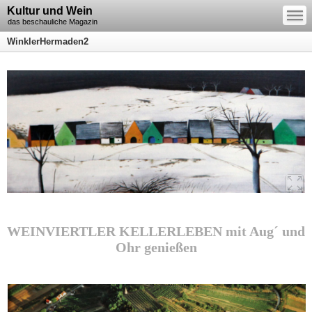
—
Kultur und Wein
—
—
das beschauliche Magazin
WinklerHermaden2
WEINVIERTLER KELLERLEBEN mit Aug´ und
Ohr genießen