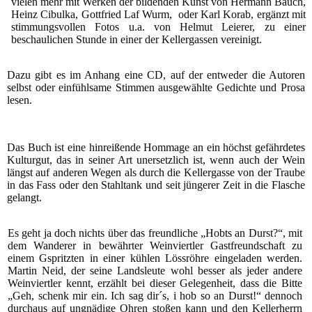
vielen mehr mit Werken der bildenden Kunst von Hermann Bauch,
Heinz Cibulka, Gottfried Laf Wurm, oder Karl Korab, ergänzt mit
stimmungsvollen Fotos u.a. von Helmut Leierer, zu einer
beschaulichen Stunde in einer der Kellergassen vereinigt.
Dazu gibt es im Anhang eine CD, auf der entweder die Autoren
selbst oder einfühlsame Stimmen ausgewählte Gedichte und Prosa
lesen.
Das Buch ist eine hinreißende Hommage an ein höchst gefährdetes
Kulturgut, das in seiner Art unersetzlich ist, wenn auch der Wein
längst auf anderen Wegen als durch die Kellergasse von der Traube
in das Fass oder den Stahltank und seit jüngerer Zeit in die Flasche
gelangt.
Es geht ja doch nichts über das freundliche „Hobts an Durst?“, mit
dem Wanderer in bewährter Weinviertler Gastfreundschaft zu
einem Gspritzten in einer kühlen Lössröhre eingeladen werden.
Martin Neid, der seine Landsleute wohl besser als jeder andere
Weinviertler kennt, erzählt bei dieser Gelegenheit, dass die Bitte
„Geh, schenk mir ein. Ich sag dir´s, i hob so an Durst!“ dennoch
durchaus auf ungnädige Ohren stoßen kann und den Kellerherrn