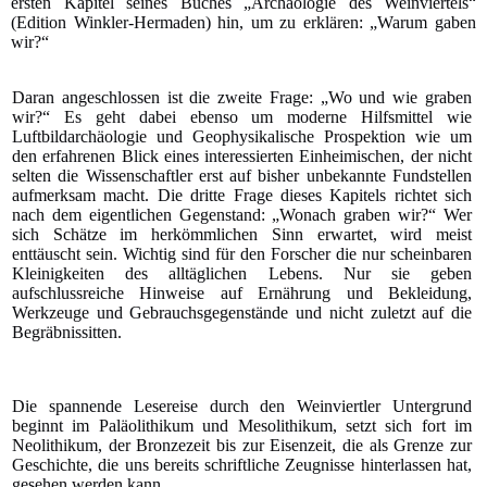
ersten Kapitel seines Buches „Archäologie des Weinviertels“
(Edition Winkler-Hermaden) hin, um zu erklären: „Warum gaben
wir?“
Daran angeschlossen ist die zweite Frage: „Wo und wie graben
wir?“ Es geht dabei ebenso um moderne Hilfsmittel wie
Luftbildarchäologie und Geophysikalische Prospektion wie um
den erfahrenen Blick eines interessierten Einheimischen, der nicht
selten die Wissenschaftler erst auf bisher unbekannte Fundstellen
aufmerksam macht. Die dritte Frage dieses Kapitels richtet sich
nach dem eigentlichen Gegenstand: „Wonach graben wir?“ Wer
sich Schätze im herkömmlichen Sinn erwartet, wird meist
enttäuscht sein. Wichtig sind für den Forscher die nur scheinbaren
Kleinigkeiten des alltäglichen Lebens. Nur sie geben
aufschlussreiche Hinweise auf Ernährung und Bekleidung,
Werkzeuge und Gebrauchsgegenstände und nicht zuletzt auf die
Begräbnissitten.
Die spannende Lesereise durch den Weinviertler Untergrund
beginnt im Paläolithikum und Mesolithikum, setzt sich fort im
Neolithikum, der Bronzezeit bis zur Eisenzeit, die als Grenze zur
Geschichte, die uns bereits schriftliche Zeugnisse hinterlassen hat,
gesehen werden kann
.