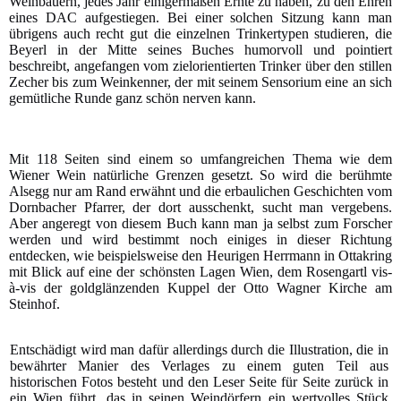
Weinbauern, jedes Jahr einigermaßen Ernte zu haben, zu den Ehren
eines DAC aufgestiegen. Bei einer solchen Sitzung kann man
übrigens auch recht gut die einzelnen Trinkertypen studieren, die
Beyerl in der Mitte seines Buches humorvoll und pointiert
beschreibt, angefangen vom zielorientierten Trinker über den stillen
Zecher bis zum Weinkenner, der mit seinem Sensorium eine an sich
gemütliche Runde ganz schön nerven kann.
Mit 118 Seiten sind einem so umfangreichen Thema wie dem
Wiener Wein natürliche Grenzen gesetzt. So wird die berühmte
Alsegg nur am Rand erwähnt und die erbaulichen Geschichten vom
Dornbacher Pfarrer, der dort ausschenkt, sucht man vergebens.
Aber angeregt von diesem Buch kann man ja selbst zum Forscher
werden und wird bestimmt noch einiges in dieser Richtung
entdecken, wie beispielsweise den Heurigen Herrmann in Ottakring
mit Blick auf eine der schönsten Lagen Wien, dem Rosengartl vis-
à-vis der goldglänzenden Kuppel der Otto Wagner Kirche am
Steinhof.
Entschädigt wird man dafür allerdings durch die Illustration, die in
bewährter Manier des Verlages zu einem guten Teil aus
historischen Fotos besteht und den Leser Seite für Seite zurück in
ein Wien führt, das in seinen Weindörfern ein wertvolles Stück