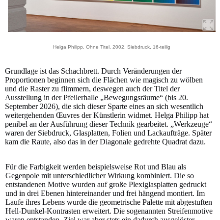
Helga Philipp, Ohne Titel, 2002, Siebdruck, 16-teilig
Grundlage ist das Schachbrett. Durch Veränderungen der
Proportionen beginnen sich die Flächen wie magisch zu wölben
und die Raster zu flimmern, deswegen auch der Titel der
Ausstellung in der Pfeilerhalle „Bewegungsräume“ (bis 20.
September 2026), die sich dieser Sparte eines an sich wesentlich
weitergehenden Œuvres der Künstlerin widmet. Helga Philipp hat
penibel an der Ausführung dieser Technik gearbeitet. „Werkzeuge“
waren der Siebdruck, Glasplatten, Folien und Lackaufträge. Später
kam die Raute, also das in der Diagonale gedrehte Quadrat dazu.
Für die Farbigkeit werden beispielsweise Rot und Blau als
Gegenpole mit unterschiedlicher Wirkung kombiniert. Die so
entstandenen Motive wurden auf große Plexiglasplatten gedruckt
und in drei Ebenen hintereinander und frei hängend montiert. Im
Laufe ihres Lebens wurde die geometrische Palette mit abgestuften
Hell-Dunkel-Kontrasten erweitert. Die sogenannten Streifenmotive
waren entstanden. Ziel war aber stets ein dadurch ausgelöster