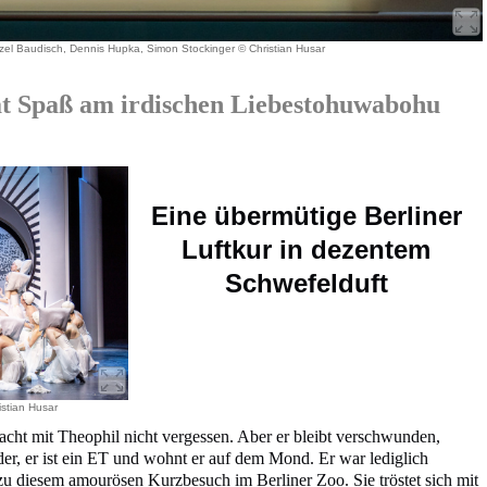
zel Baudisch, Dennis Hupka, Simon Stockinger © Christian Husar
Spaß am irdischen Liebestohuwabohu
Eine übermütige Berliner
Luftkur in dezentem
Schwefelduft
stian Husar
cht mit Theophil nicht vergessen. Aber er bleibt verschwunden,
er, er ist ein ET und wohnt er auf dem Mond. Er war lediglich
 zu diesem amourösen Kurzbesuch im Berliner Zoo. Sie tröstet sich mit