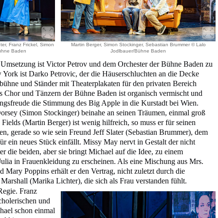
ter, Franz Frickel, Simon
Martin Berger, Simon Stockinger, Sebastian Brummer © Lalo
Bühne Baden
Jodlbauer/Bühne Baden
 Umsetzung ist Victor Petrov und dem Orchester der Bühne Baden zu
 York ist Darko Petrovic, der die Häuserschluchten an die Decke
bühne und Ständer mit Theaterplakaten für den privaten Bereich
us Chor und Tänzern der Bühne Baden ist organisch vermischt und
ungsfreude die Stimmung des Big Apple in die Kurstadt bei Wien.
orsey (Simon Stockinger) beinahe an seinen Träumen, einmal groß
elds (Martin Berger) ist wenig hilfreich, so muss er für seinen
ben, gerade so wie sein Freund Jeff Slater (Sebastian Brummer), dem
 ein neues Stück einfällt. Missy May nervt in Gestalt der nicht
 die beiden, aber sie bringt Michael auf die Idee, zu einem
lia in Frauenkleidung zu erscheinen. Als eine Mischung aus Mrs.
 Mary Poppins erhält er den Vertrag, nicht zuletzt durch die
Marshall (Marika Lichter), die sich als Frau verstanden fühlt.
Regie. Franz
 cholerischen und
ichael schon einmal