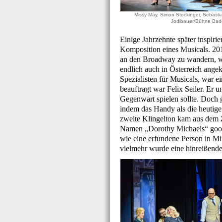
Missy May, Simon Stockinger, Sebast
Jodlbauer/Bühne Ba
Einige Jahrzehnte später inspir
Komposition eines Musicals. 201
an den Broadway zu wandern, wo
endlich auch in Österreich ang
Spezialisten für Musicals, war e
beauftragt war Felix Seiler. Er 
Gegenwart spielen sollte. Doch 
indem das Handy als die heutige 
zweite Klingelton kam aus dem 
Namen „Dorothy Michaels“ googe
wie eine erfundene Person in Mi
vielmehr wurde eine hinreißende