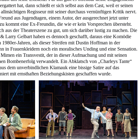
rgattert hat, dann schießt er sich selbst aus dem Cast, weil er seinen
allmächtigen Regisseur mit seiner durchaus vernünftigen Kritik nervt.
Freund aus Jugendtagen, einem Autor, der ausgerechnet jetzt unter
azu kommt eine Ex-Freundin, die wie er kein Vorsprechen übersteht.
h aus der Theaterszene zu gut, um sich darüber lustig zu machen. Die
 Larry Gelbart haben es dennoch geschafft, daraus eine Komödie
n 1980er-Jahren, als dieser Streifen mit Dustin Hoffman in der
nn in Frauenkleidern noch ein moralisches Unding und eine Sensation.
Mimen ein Transvestit, der in dieser Aufmachung und mit seinen
inen Bombenerfolg verwandelt. Ein Abklatsch von „Charleys Tante“
us dem unverbindlichen Klamauk eine bissige Satire auf das
iert mit ernsthaften Beziehungskisten geschaffen wurde.