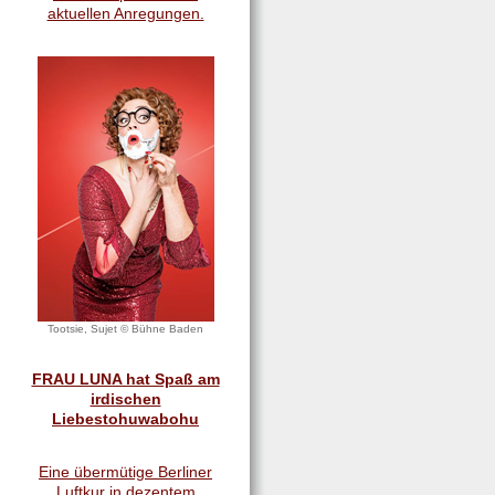
aktuellen Anregungen.
Tootsie, Sujet © Bühne Baden
FRAU LUNA hat Spaß am
irdischen
Liebestohuwabohu
Eine übermütige Berliner
Luftkur in dezentem