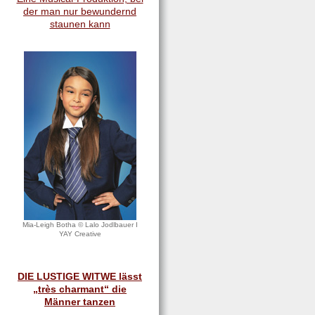
der man nur bewundernd
staunen kann
Mia-Leigh Botha © Lalo Jodlbauer I
YAY Creative
DIE LUSTIGE WITWE lässt
„très charmant“ die
Männer tanzen