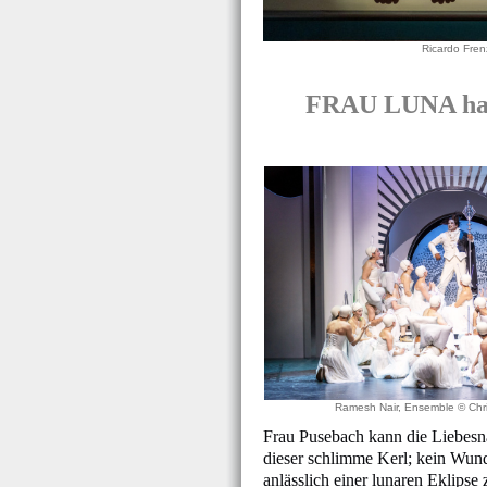
Ricardo Fren
FRAU LUNA hat 
Ramesh Nair, Ensemble © Chri
Frau Pusebach kann die Liebesna
dieser schlimme Kerl; kein Wund
anlässlich einer lunaren Eklipse