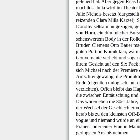
gefeuert hat. Aber gegen Ritas Ge
machtlos. Julia wird im Theater 
Julie Nichols besetzt (dargestell
reizenden Clara Mills-Karzel). Si
Dorothy seltsam hingezogen, g
von Horn, ein dümmlicher Burs
sehenswertem Body in der Rol
Bruder. Clemens Otto Bauer mac
guten Portion Komik klar, warum
Gouvernante verliebt und sogar 
ihrem Gesicht auf den Six Pack s
sich Michael nach der Premiere ou
Aufschrei gewaltig, die Produkti
Ende (eigentich unlogisch, auf d
verzichten). Offen bleibt das Ha
die zwischen Enttäuschung und
Das waren eben die 80er-Jahre, m
der Wechsel der Geschlechter v
herab bis zu den kleinsten Off-
vogue und niemand würde an e
Frauen- oder einer Frau in Männ
geringsten Anstoß nehmen.