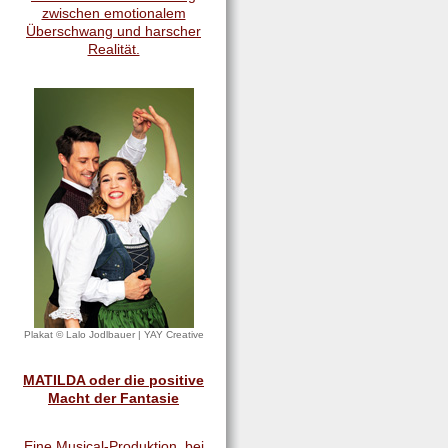
zwischen emotionalem
Überschwang und harscher
Realität.
Plakat © Lalo Jodlbauer | YAY Creative
MATILDA oder die positive
Macht der Fantasie
Eine Musical-Produktion, bei