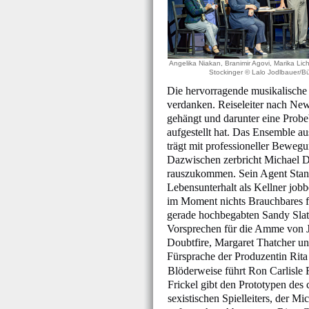
Angelika Niakan, Branimir Agovi, Marika Lich
Stockinger © Lalo Jodlbauer/
Die hervorragende musikalische
verdanken. Reiseleiter nach New
gehängt und darunter eine Probe
aufgestellt hat. Das Ensemble a
trägt mit professioneller Beweg
Dazwischen zerbricht Michael D
rauszukommen. Sein Agent Stan Fi
Lebensunterhalt als Kellner job
im Moment nichts Brauchbares für
gerade hochbegabten Sandy Slater
Vorsprechen für die Amme von Ju
Doubtfire, Margaret Thatcher und
Fürsprache der Produzentin Rita 
Blöderweise führt Ron Carlisle 
Frickel gibt den Prototypen des
sexistischen Spielleiters, der M