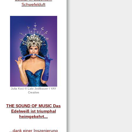
Schwefelduft
Julia Koci © Lalo Jodlbauer I YAY
Creative
THE SOUND OF MUSIC Das
Edelweiß ist triumphal
heimgekehrt...
...dank einer Inszenierung