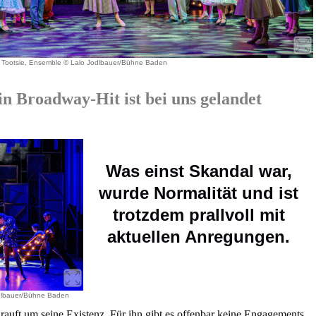
Tootsie, Ensemble © Lalo Jodlbauer/Bühne Baden
 Broadway-Hit ist bei uns gelandet
Was einst Skandal war,
wurde Normalität und ist
trotzdem prallvoll mit
aktuellen Anregungen.
odlbauer/Bühne Baden
rauft um seine Existenz. Für ihn gibt es offenbar keine Engagements