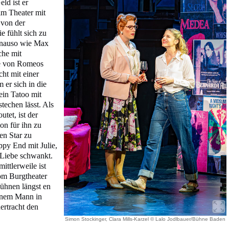
ld ist er
im Theater mit
t von der
e fühlt sich zu
enauso wie Max
che mit
le von Romeos
ht mit einer
 er sich in die
ein Tatoo mit
techen lässt. Als
tet, ist der
on für ihn zu
en Star zu
ppy End mit Julie,
 Liebe schwankt.
ittlerweile ist
om Burgtheater
Bühnen längst en
inem Mann in
ertracht den
Simon Stockinger, Clara Mills-Karzel © Lalo Jodlbauer/Bühne Baden