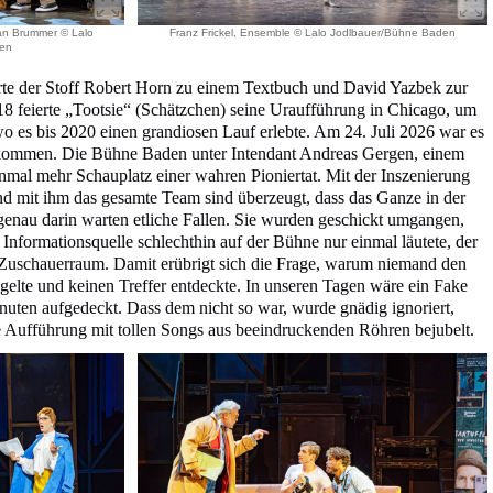
ian Brummer © Lalo
Franz Frickel, Ensemble © Lalo Jodlbauer/Bühne Baden
den
ierte der Stoff Robert Horn zu einem Textbuch und David Yazbek zur
8 feierte „Tootsie“ (Schätzchen) seine Uraufführung in Chicago, um
 es bis 2020 einen grandiosen Lauf erlebte. Am 24. Juli 2026 war es
ekommen. Die Bühne Baden unter Intendant Andreas Gergen, einem
inmal mehr Schauplatz einer wahren Pioniertat. Mit der Inszenierung
und mit ihm das gesamte Team sind überzeugt, dass das Ganze in der
genau darin warten etliche Fallen. Sie wurden geschickt umgangen,
Informationsquelle schlechthin auf der Bühne nur einmal läutete, der
Zuschauerraum. Damit erübrigt sich die Frage, warum niemand den
lte und keinen Treffer entdeckte. In unseren Tagen wäre ein Fake
nuten aufgedeckt. Dass dem nicht so war, wurde gnädig ignoriert,
 Aufführung mit tollen Songs aus beeindruckenden Röhren bejubelt.