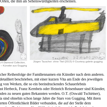
Orten, die ihm als Sehenswürdigkeiten erscheinen.
Jürgen Tauscher: ohne Titel (2015) © Courtesy galerie gugging
) © Diamond Collection,
g – Künstler aus Gugging
ischer Reihenfolge der Familiennamen ein Künstler nach dem anderen.
detailliert beschrieben, mit einer kurzen Vita am Ende des jeweiligen
gig von Werken, die so ein beeindruckendes Schauerlebnis
st Herbeck, Franz Kernbeis oder Heinrich Reisenbauer sind Künstler,
änden zu neuen guten Bekannten werden. O.T. (Oswald Tschirtner),
 sind ohnehin schon lange Jahre die Stars von Gugging. Mit ihren
erten Öffentlichkeit Bilder verbunden, die auf der Stelle dem