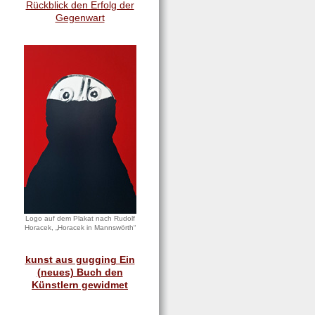
Rückblick den Erfolg der
Gegenwart
Logo auf dem Plakat nach Rudolf
Horacek, „Horacek in Mannswörth“
kunst aus gugging Ein
(neues) Buch den
Künstlern gewidmet