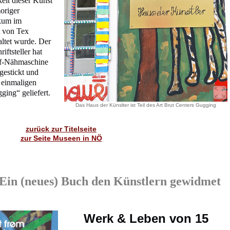
eit dieser Kunst
origer
ikum im
t von Tex
altet wurde. Der
iftsteller hat
aff-Nähmaschine
gestickt und
 einmaligen
ing“ geliefert.
Das Haus der Künslter ist Teil des Art Brut Centers Gugging
zurück zur Titelseite
zur Seite Museen in NÖ
 Ein (neues) Buch den Künstlern gewidmet
Werk & Leben von 15