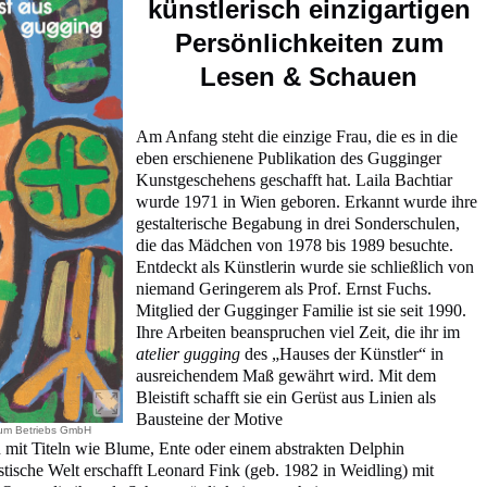
künstlerisch einzigartigen
Persönlichkeiten zum
Lesen & Schauen
Am Anfang steht die einzige Frau, die es in die
eben erschienene Publikation des Gugginger
Kunstgeschehens geschafft hat. Laila Bachtiar
wurde 1971 in Wien geboren. Erkannt wurde ihre
gestalterische Begabung in drei Sonderschulen,
die das Mädchen von 1978 bis 1989 besuchte.
Entdeckt als Künstlerin wurde sie schließlich von
niemand Geringerem als Prof. Ernst Fuchs.
Mitglied der Gugginger Familie ist sie seit 1990.
Ihre Arbeiten beanspruchen viel Zeit, die ihr im
atelier gugging
des „Hauses der Künstler“ in
ausreichendem Maß gewährt wird. Mit dem
Bleistift schafft sie ein Gerüst aus Linien als
Bausteine der Motive
um Betriebs GmbH
mit Titeln wie Blume, Ente oder einem abstrakten Delphin
astische Welt erschafft Leonard Fink (geb. 1982 in Weidling) mit