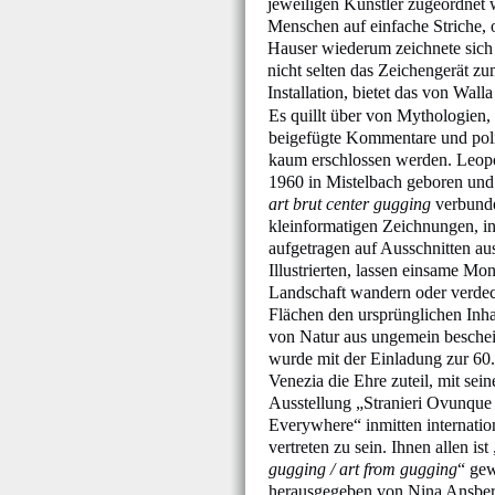
jeweiligen Künstler zugeordnet 
Menschen auf einfache Striche, 
Hauser wiederum zeichnete sich d
nicht selten das Zeichengerät zum
Installation, bietet das von Wal
Es quillt über von Mythologien,
beigefügte Kommentare und pol
kaum erschlossen werden. Leop
1960 in Mistelbach geboren und 
art brut center gugging
verbund
kleinformatigen Zeichnungen, in
aufgetragen auf Ausschnitten au
Illustrierten, lassen einsame Mo
Landschaft wandern oder verde
Flächen den ursprünglichen Inha
von Natur aus ungemein besche
wurde mit der Einladung zur 60.
Venezia die Ehre zuteil, mit sei
Ausstellung „Stranieri Ovunque
Everywhere“ inmitten internati
vertreten zu sein. Ihnen allen ist 
gugging / art from gugging
“ ge
herausgegeben von Nina Ansber