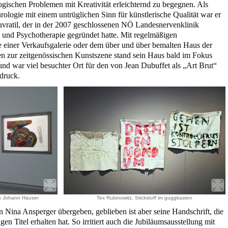
ogischen Problemen mit Kreativität erleichternd zu begegnen. Als
rologie mit einem untrüglichen Sinn für künstlerische Qualität war er
avratil, der in der 2007 geschlossenen NÖ Landesnervenklinik
 und Psychotherapie gegründet hatte. Mit regelmäßigen
 einer Verkaufsgalerie oder dem über und über bemalten Haus der
n zur zeitgenössischen Kunstszene stand sein Haus bald im Fokus
 und war viel besuchter Ort für den von Jean Dubuffet als „Art Brut“
druck.
on Johann Hauser
Tex Rubinowitz, Stickstoff im guggkasten
n Nina Ansperger übergeben, geblieben ist aber seine Handschrift, die
gen Titel erhalten hat. So irritiert auch die Jubiläumsausstellung mit