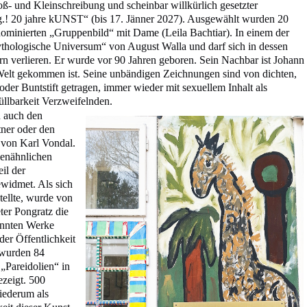
- und Kleinschreibung und scheinbar willkürlich gesetzter
.! 20 jahre kUNST“ (bis 17. Jänner 2027). Ausgewählt wurden 20
ominierten „Gruppenbild“ mit Dame (Leila Bachtiar). In einem der
ythologische Universum“ von August Walla und darf sich in dessen
rn verlieren. Er wurde vor 90 Jahren geboren. Sein Nachbar ist Johann
 Welt gekommen ist. Seine unbändigen Zeichnungen sind von dichten,
t oder Buntstift getragen, immer wieder mit sexuellem Inhalt als
üllbarkeit Verzweifelnden.
n auch den
ner oder den
 von Karl Vondal.
henähnlichen
il der
ewidmet. Als sich
tellte, wurde von
ter Pongratz die
onnten Werke
der Öffentlichkeit
 wurden 84
„Pareidolien“ in
ezeigt. 500
iederum als