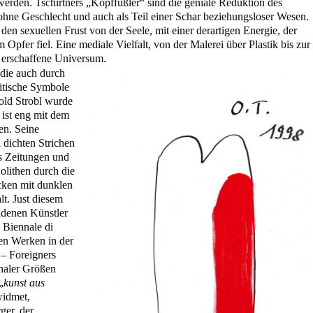
werden. Tschirtners „Kopffüßler“ sind die geniale Reduktion des
ohne Geschlecht und auch als Teil einer Schar beziehungsloser Wesen.
en sexuellen Frust von der Seele, mit einer derartigen Energie, der
 Opfer fiel. Eine mediale Vielfalt, von der Malerei über Plastik bis zur
la erschaffene Universum.
 die auch durch
itische Symbole
old Strobl wurde
ist eng mit dem
en. Seine
 dichten Strichen
s Zeitungen und
nolithen durch die
cken mit dunklen
lt. Just diesem
idenen Künstler
 Biennale di
nen Werken in der
 – Foreigners
onaler Größen
„
kunst aus
widmet,
ger, der