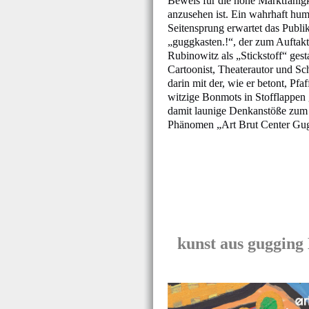
Beweis für die hohe Marktfähigk
anzusehen ist. Ein wahrhaft hum
Seitensprung erwartet das Publ
„guggkasten.!“, der zum Auftak
Rubinowitz als „Stickstoff“ gest
Cartoonist, Theaterautor und Schr
darin mit der, wie er betont, Pf
witzige Bonmots in Stofflappen 
damit launige Denkanstöße zum
Phänomen „Art Brut Center Gugg
kunst aus gugging