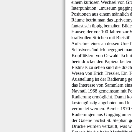
einem kuriosen Wechsel von Groß
Interpunktion: „museum gugging
Positionen aus einem männlich d
Räume betritt man das „privatm
fantastisch üppig bemalten Bilde
Hauser, der vor 100 Jahren zur
kraftvollen Strichen mit Bleistif
Aufschrei eines an dessen Unerf
Selbstverständlich begegnet ma
Kopffüßlern von Oswald Tschirt
beeindruckenden Papierarbeiten
Erstmals zu sehen sind die drac
Wesen von Erich Tressler. Ein Te
Ausstellung ist der Radierung g
das Interesse von Sammlern eins
Navratil 1968 gemeinsam mit Pe
Radierung ermöglicht. Damit k
kostengünstig angeboten und in 
verbreitet werden. Bereits 1970
Radierungen aus Gugging unter 
der Galerie nächst St. Stephan g
Drucke wurden verkauft, was w