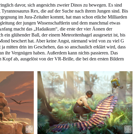
ringlich davor, sich angesichts zweier Dinos zu bewegen. Es sind
 Tyrannosaurus Rex, die auf der Suche nach ihrem Jungen sind. Bis
Begegnung im Jura-Zeitalter kommt, hat man schon etliche Milliarden
egleitung der jungen Wissenschaftlerin und dem manchmal etwas
Anfang macht das „Hadaikum“, die erste der vier Äonen der
ch ein glühender Ball, der einem Meteoritenhagel ausgesetzt ist, bis
Mond beschert hat. Aber keine Angst, niemand wird von zu viel G
t ja mitten drin im Geschehen, das so anschaulich erklärt wird, dass
ran ihr Vergnügen haben. Außerdem kann nichts passieren. Das
im Kopf ab, ausgelöst von der VR-Brille, die bei den ersten Bildern