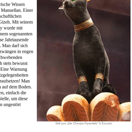
rische Wissen
r Manuellan. Einer
schaftlichen
 Gizeh. Mit seinem
ty wurde mit
inem sogenannten
se Jahrtausende
. Man darf sich
zwängen in engen
schwebenden
h stets bewusst
n. Eine Warnung
tzgelegenheiten
draufsetzen! Man
rn auf dem Boden.
n, einfach die
telle, um diese
n ungestört
Still aus „Die Cheops Pyramide“ © Excurio