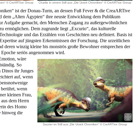
oniken“ © CreARTive Group
Charlie in einem Still aus „Die Urzeit Chroniken“ © CreARTive Group
roniken“ ist der Donau-Turm, an dessen Fuß Fever & die CreaARTive
 dem „Alten Ägypten“ ihre neuste Entwicklung dem Publikum
h zur Aufgabe gemacht, den Menschen Zugang zu außergewöhnlichen
u ermöglichen. Dem zugrunde liegt „Excurio“, das kulturelle
Technologie und das Erzählen von Geschichten neu definiert. Basis ist
 Expertise auf jüngsten Erkenntnissen der Forschung. Die urzeitlichen
nd deren winzig kleine bis monströs große Bewohner entsprechen der
ige Epoche seriös angenommen wird.
Emotion, wäre
lständig. So
n Dinos ihr Junges
eichtert auf, wenn
ebensnotwenige
f berührt, wenn
ner kleinen Frau,
ur aus dem Herrn
terin des Homo
e hinweg die
Saurier im Still aus „Die Urzeit Chroniken“ © CreARTive Group