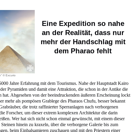
Eine Expedition so nahe
an der Realität, dass nur
mehr der Handschlag mit
dem Pharao fehlt
e“ © Excurio
 5000 Jahre Erfahrung mit dem Tourismus. Nahe der Hauptstadt Kairo
e der Pyramiden und damit eine Attraktion, die schon in der Antike die
 hat. Abgesehen von der beeindruckenden äußeren Erscheinung lockt
ser mehr als pompösen Grablege des Pharaos Chufu, besser bekannt
Grabräuber, die trotz raffinierter Sperranlagen nach verborgenen
die Forscher, um dieser extrem komplexen Architektur die darin
eißen. Wer hat sich nicht schon einmal gewünscht, mit einem dieser
Steinen hinein zu kraxeln, über die verborgene Galerie bis zum
gen, beim Einbalsamieren zuschauen und mit den Priestern einer