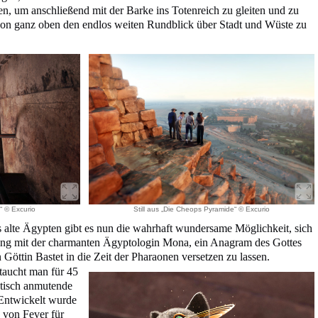
, um anschließend mit der Barke ins Totenreich zu gleiten und zu
von ganz oben den endlos weiten Rundblick über Stadt und Wüste zu
“ © Excurio
Still aus „Die Cheops Pyramide“ © Excurio
 alte Ägypten gibt es nun die wahrhaft wundersame Möglichkeit, sich
ung mit der charmanten Ägyptologin Mona, ein Anagram des Gottes
Göttin Bastet in die Zeit der Pharaonen versetzen zu lassen.
 taucht man für 45
stisch anmutende
Entwickelt wurde
s von Fever für