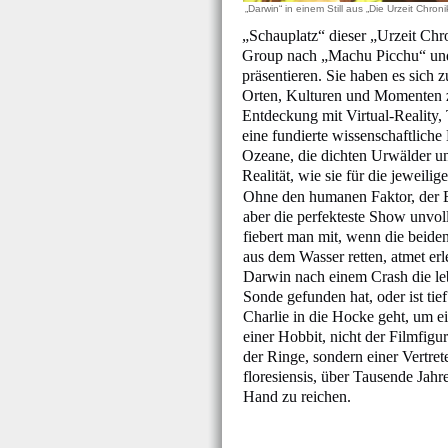
„Darwin“ in einem Still aus „Die Urzeit Chr
„Schauplatz“ dieser „Urzeit Ch
Group nach „Machu Picchu“ und
präsentieren. Sie haben es sic
Orten, Kulturen und Momenten z
Entdeckung mit Virtual-Reality, 
eine fundierte wissenschaftliche
Ozeane, die dichten Urwälder u
Realität, wie sie für die jeweil
Ohne den humanen Faktor, der 
aber die perfekteste Show unvol
fiebert man mit, wenn die beide
aus dem Wasser retten, atmet erl
Darwin nach einem Crash die l
Sonde gefunden hat, oder ist tie
Charlie in die Hocke geht, um ei
einer Hobbit, nicht der Filmfig
der Ringe, sondern einer Vertre
floresiensis, über Tausende Jahr
Hand zu reichen.