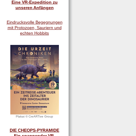
Eine VR-Expedition zu
unseren Anfängen
Eindrucksvolle Begegnungen
mit Protozoen, Sauriern und
echten Hobbits
Plakat © CreARTive Group
DIE CHEOPS-PYRAMIDE
Ein spannender VR-