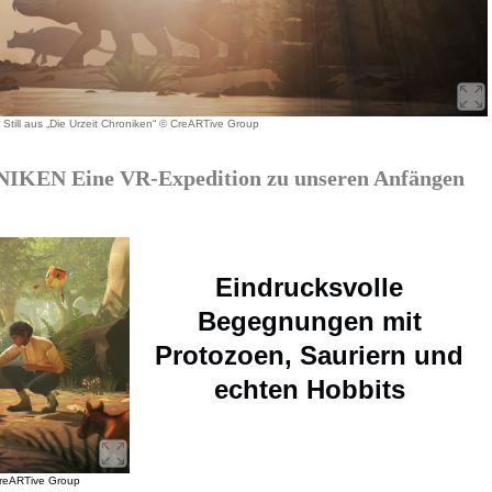
Still aus „Die Urzeit Chroniken“ © CreARTive Group
KEN Eine VR-Expedition zu unseren Anfängen
Eindrucksvolle
Begegnungen mit
Protozoen, Sauriern und
echten Hobbits
 CreARTive Group