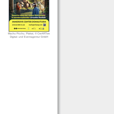
Machu Picchu, Plakat, © CreARTive
Digital- und Eventagentur GmbH