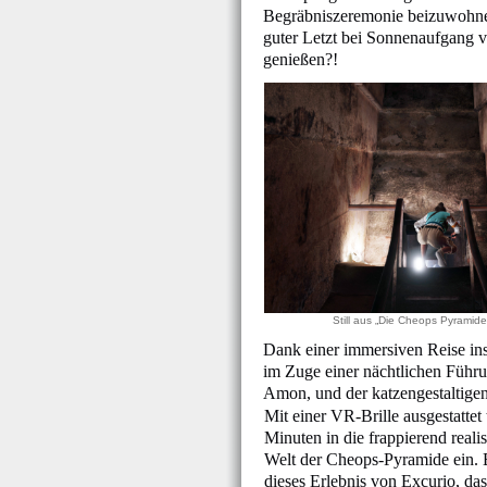
Begräbniszeremonie beizuwohnen
guter Letzt bei Sonnenaufgang 
genießen?!
Still aus „Die Cheops Pyramide
Dank einer immersiven Reise ins
im Zuge einer nächtlichen Führ
Amon, und der katzengestaltigen 
Mit einer VR-Brille ausgestattet
Minuten in die frappierend reali
Welt der Cheops-Pyramide ein. 
dieses Erlebnis von Excurio, da