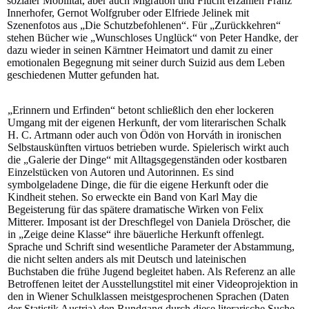
sozialer Mobilität, aber auch Migration und Flucht erzählen Franz
Innerhofer, Gernot Wolfgruber oder Elfriede Jelinek mit
Szenenfotos aus „Die Schutzbefohlenen“. Für „Zurückkehren“
stehen Bücher wie „Wunschloses Unglück“ von Peter Handke, der
dazu wieder in seinen Kärntner Heimatort und damit zu einer
emotionalen Begegnung mit seiner durch Suizid aus dem Leben
geschiedenen Mutter gefunden hat.
„Erinnern und Erfinden“ betont schließlich den eher lockeren
Umgang mit der eigenen Herkunft, der vom literarischen Schalk
H. C. Artmann oder auch von Ödön von Horváth in ironischen
Selbstauskünften virtuos betrieben wurde. Spielerisch wirkt auch
die „Galerie der Dinge“ mit Alltagsgegenständen oder kostbaren
Einzelstücken von Autoren und Autorinnen. Es sind
symbolgeladene Dinge, die für die eigene Herkunft oder die
Kindheit stehen. So erweckte ein Band von Karl May die
Begeisterung für das spätere dramatische Wirken von Felix
Mitterer. Imposant ist der Dreschflegel von Daniela Dröscher, die
in „Zeige deine Klasse“ ihre bäuerliche Herkunft offenlegt.
Sprache und Schrift sind wesentliche Parameter der Abstammung,
die nicht selten anders als mit Deutsch und lateinischen
Buchstaben die frühe Jugend begleitet haben. Als Referenz an alle
Betroffenen leitet der Ausstellungstitel mit einer Videoprojektion in
den in Wiener Schulklassen meistgesprochenen Sprachen (Daten
der Statistik Austria) den Rundgang durch diese literarische Suche