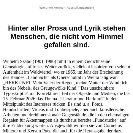
Woher wir kommen, Ausstellungsansicht
Hinter aller Prosa und Lyrik stehen
Menschen, die nicht vom Himmel
gefallen sind.
Wilhelm Szabo (1901-1986) führt in einem Gedicht seine
Genealogie auf tristes Wetter zurück, vielleicht inspiriert von seinem
Aufenthalt im Waldviertel, wo er 1965, im Jahr der Erscheinung
des Bandes „Landnacht“ als Oberschulrat in Weitra tätig war.
„HERKUNFT Mein Vater der Regen, meine Mutter der Wind, ich
bin des Nebels, des Graugewölks Kind.“ Das unscheinbare
Typoskript ist mit Korrekturen Teil der Objekte und Medien, die bis
15. Februar 2026 das Thema „Literatur und Herkunft“ in den
Mittelpunkt des Interesses rücken. Es sind u. a. Fotos,
Handschriften, Videos und Tonbeispiele, aber auch künstlerische
Arbeiten und dreidimensionale Gegenstände, die in den ehemaligen
Regalen für Aktenmappen als durchaus beredte „Fundstücke“ auf
ihre Entdeckung warten. Ausgewählt wurden sie von Cornelius
Mitterer und Kerstin Putz, die auch für die Herausgabe der dazu