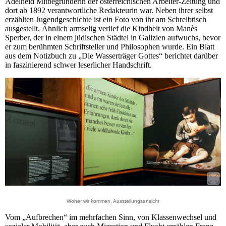
Adelheid Mitbegründerin der österreichischen Arbeiter-Zeitung und
dort ab 1892 verantwortliche Redakteurin war. Neben ihrer selbst
erzählten Jugendgeschichte ist ein Foto von ihr am Schreibtisch
ausgestellt. Ähnlich armselig verlief die Kindheit von Manès
Sperber, der in einem jüdischen Städtel in Galizien aufwuchs, bevor
er zum berühmten Schriftsteller und Philosophen wurde. Ein Blatt
aus dem Notizbuch zu „Die Wasserträger Gottes“ berichtet darüber
in faszinierend schwer leserlicher Handschrift.
Woher wir kommen, Ausstellungsansicht
Vom „Aufbrechen“ im mehrfachen Sinn, von Klassenwechsel und