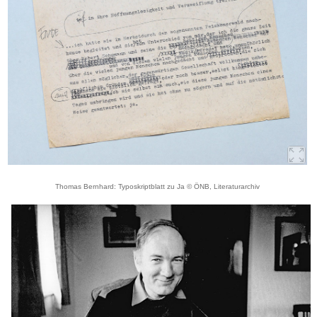
Thomas Bernhard: Typoskriptblatt zu Ja © ÖNB, Literaturarchiv