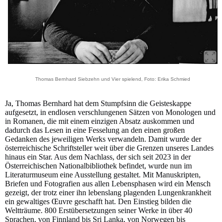
Thomas Bernhard Siebzehn und Vier spielend, Foto: Erika Schmied
Ja, Thomas Bernhard hat dem Stumpfsinn die Geisteskappe
aufgesetzt, in endlosen verschlungenen Sätzen von Monologen und
in Romanen, die mit einem einzigen Absatz auskommen und
dadurch das Lesen in eine Fesselung an den einen großen
Gedanken des jeweiligen Werks verwandeln. Damit wurde der
österreichische Schriftsteller weit über die Grenzen unseres Landes
hinaus ein Star. Aus dem Nachlass, der sich seit 2023 in der
Österreichischen Nationalbibliothek befindet, wurde nun im
Literaturmuseum eine Ausstellung gestaltet. Mit Manuskripten,
Briefen und Fotografien aus allen Lebensphasen wird ein Mensch
gezeigt, der trotz einer ihn lebenslang plagenden Lungenkrankheit
ein gewaltiges Œuvre geschafft hat. Den Einstieg bilden die
Weltträume. 800 Erstübersetzungen seiner Werke in über 40
Sprachen, von Finnland bis Sri Lanka, von Norwegen bis