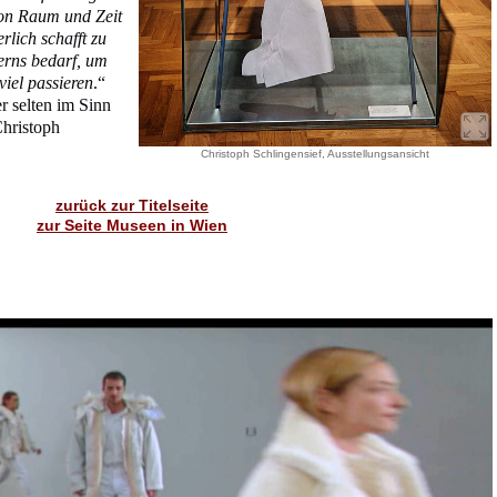
von Raum und Zeit
rlich schafft zu
terns bedarf, um
viel passieren
.“
er selten im Sinn
Christoph
Christoph Schlingensief, Ausstellungsansicht
zurück zur Titelseite
zur Seite Museen in Wien