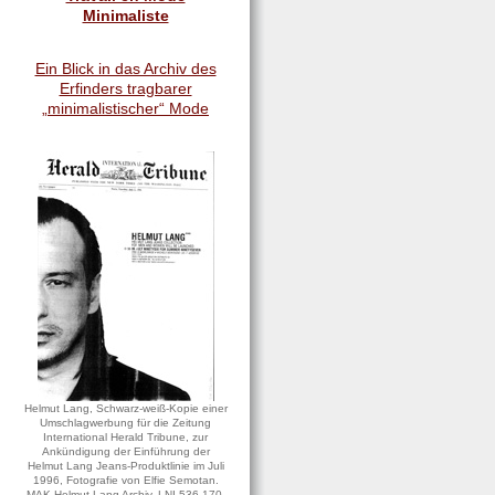
Minimaliste
Ein Blick in das Archiv des
Erfinders tragbarer
„minimalistischer“ Mode
Helmut Lang, Schwarz-weiß-Kopie einer
Umschlagwerbung für die Zeitung
International Herald Tribune, zur
Ankündigung der Einführung der
Helmut Lang Jeans-Produktlinie im Juli
1996, Fotografie von Elfie Semotan.
MAK Helmut Lang Archiv, LNI 536-170.