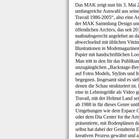
Das MAK zeigt nun bis 3. Mai 2
umfangreiche Auswahl aus sei
Travail 1986-2005“, also eine Arb
der MAK Sammlung Design und da
öffentlichen Archivs, das seit 
maßstabsgerecht angelehnt an da
abwechselnd mit üblichen Vitri
Illustrationen in Modemagazinen
Papier mit handschriftlichen Lo
Man tritt in den für das Publik
unzugänglichen „Backstage-Bere
auf Fotos Models, Stylists und I
begegnen. Insgesamt sind es si
denen die Schau strukturiert ist
eine in Lebensgröße als Video g
Travail, mit der Helmut Land se
ab 1988 in für dieses Genre unü
Umgebungen wie dem Espace C
oder dem Dia Center for the Ar
präsentierte, mit Bodenplänen d
selbst hat dabei der Gestalterin 
kreativen Prozess gewährt und a