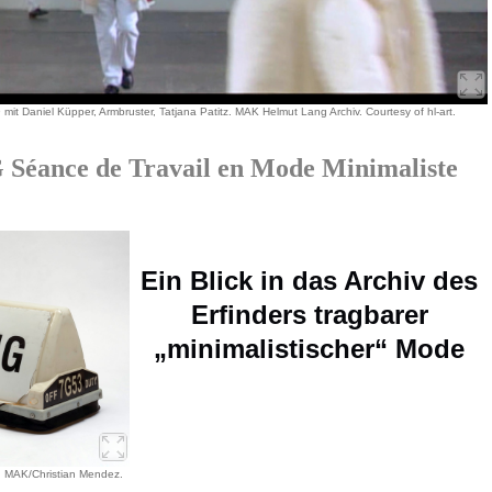
 mit Daniel Küpper, Armbruster, Tatjana Patitz. MAK Helmut Lang Archiv. Courtesy of hl-art.
ance de Travail en Mode Minimaliste
Ein Blick in das Archiv des
Erfinders tragbarer
„minimalistischer“ Mode
o: MAK/Christian Mendez.