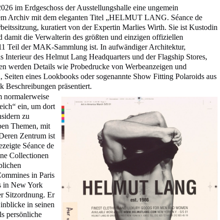
026 im Erdgeschoss der Ausstellungshalle eine ungemein
nem Archiv mit dem eleganten Titel „HELMUT LANG. Séance de
eitssitzung, kuratiert von der Expertin Marlies Wirth. Sie ist Kustodin
mit die Verwalterin des größten und einzigen offiziellen
2011 Teil der MAK-Sammlung ist. In aufwändiger Architektur,
s Interieur des Helmut Lang Headquarters und der Flagship Stores,
nen werden Details wie Probedrucke von Werbeanzeigen und
, Seiten eines Lookbooks oder sogenannte Show Fitting Polaroids aus
ok Beschreibungen präsentiert.
um normalerweise
ich“ ein, um dort
nsidern zu
eben Themen, mit
. Deren Zentrum ist
ezeigte Séance de
ine Collectionen
blichen
ommines in Paris
ts in New York
er Sitzordnung. Er
Einblicke in seinen
ls persönliche