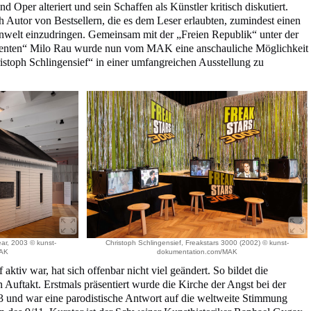
d Oper alteriert und sein Schaffen als Künstler kritisch diskutiert.
 Autor von Bestsellern, die es dem Leser erlaubten, zumindest einen
enwelt einzudringen. Gemeinsam mit der „Freien Republik“ unter der
sidenten“ Milo Rau wurde nun vom MAK eine anschauliche Möglichkeit
stoph Schlingensief“ in einer umfangreichen Ausstellung zu
ear, 2003 © kunst-
Christoph Schlingensief, Freakstars 3000 (2002) © kunst-
MAK
dokumentation.com/MAK
f aktiv war, hat sich offenbar nicht viel geändert. So bildet die
n Auftakt. Erstmals präsentiert wurde die Kirche der Angst bei der
 und war eine parodistische Antwort auf die weltweite Stimmung