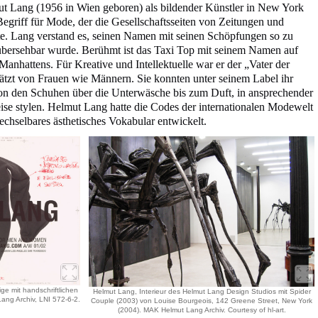
mut Lang (1956 in Wien geboren) als bildender Künstler in New York
egriff für Mode, der die Gesellschaftsseiten von Zeitungen und
. Lang verstand es, seinen Namen mit seinen Schöpfungen so zu
nübersehbar wurde. Berühmt ist das Taxi Top mit seinem Namen auf
anhattens. Für Kreative und Intellektuelle war er der „Vater der
ätzt von Frauen wie Männern. Sie konnten unter seinem Label ihr
on den Schuhen über die Unterwäsche bis zum Duft, in ansprechender
ise stylen. Helmut Lang hatte die Codes der internationalen Modewelt
chselbares ästhetisches Vokabular entwickelt.
e mit handschriftlichen
Helmut Lang, Interieur des Helmut Lang Design Studios mit Spider
ang Archiv, LNI 572-6-2.
Couple (2003) von Louise Bourgeois, 142 Greene Street, New York
(2004). MAK Helmut Lang Archiv. Courtesy of hl-art.