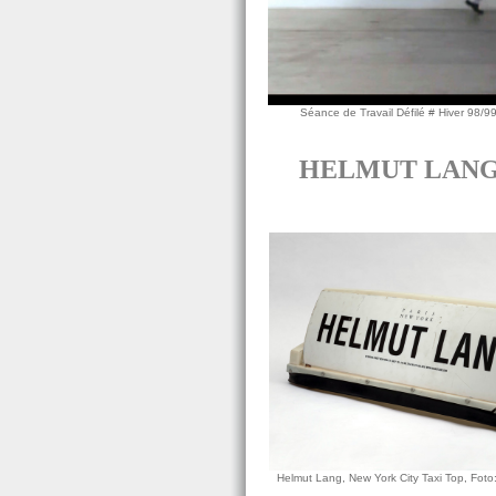
Séance de Travail Défilé # Hiver 98/99
HELMUT LANG Sé
Helmut Lang, New York City Taxi Top, Fot