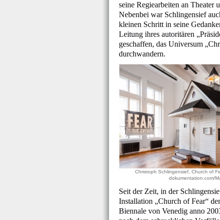
seine Regiearbeiten an Theater un
Nebenbei war Schlingensief auch
kleinen Schritt in seine Gedank
Leitung ihres autoritären „Prä
geschaffen, das Universum „Chri
durchwandern.
Christoph Schlingensief, Church of F
dokumentation.com/
Seit der Zeit, in der Schlingensie
Installation „Church of Fear“ de
Biennale von Venedig anno 2003