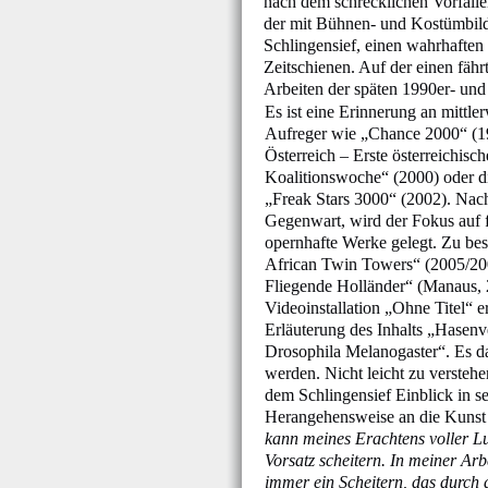
nach dem schrecklichen Vorfälle
der mit Bühnen- und Kostümbild
Schlingensief, einen wahrhaften 
Zeitschienen. Auf der einen fähr
Arbeiten der späten 1990er- und
Es ist eine Erinnerung an mittle
Aufreger wie „Chance 2000“ (199
Österreich – Erste österreichisch
Koalitionswoche“ (2000) oder di
„Freak Stars 3000“ (2002). Nac
Gegenwart, wird der Fokus auf 
opernhafte Werke gelegt. Zu be
African Twin Towers“ (2005/20
Fliegende Holländer“ (Manaus, 
Videoinstallation „Ohne Titel“ e
Erläuterung des Inhalts „Hasen
Drosophila Melanogaster“. Es da
werden. Nicht leicht zu verstehen 
dem Schlingensief Einblick in s
Herangehensweise an die Kunst 
kann meines Erachtens voller L
Vorsatz scheitern. In meiner Arb
immer ein Scheitern, das durch