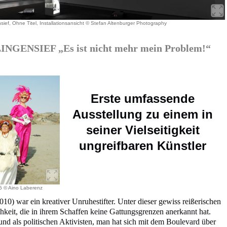
sief, Ohne Titel, Installationsansicht © Stefan Altenburger Photography
ENSIEF „Es ist nicht mehr mein Problem!“
Erste umfassende
Ausstellung zu einem in
seiner Vielseitigkeit
ungreifbaren Künstler
05 © Aino Laberenz
10) war ein kreativer Unruhestifter. Unter dieser gewiss reißerischen
hkeit, die in ihrem Schaffen keine Gattungsgrenzen anerkannt hat.
nd als politischen Aktivisten, man hat sich mit dem Boulevard über