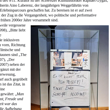
n des 9/11. Kurator ist der Schweizer Kunsthistoriker Raphael Gygax,
nerin Aino Laberenz, der langjährigen Weggefährtin von
Erlebnisparcours geschaffen hat. Zu bereisen ist er auf zwei
t der Zug in die Vergangenheit, wo politische und performative
 frühen 2000er Jahre versammelt sind.
rweile vergessene
8), „Bitte liebt
e
e inklusiven
h vorn, Richtung
filmische und
staunen sind „The
07), „Der
2007) neben der
rgänzt mit der
verwesung,
rf auch gegrübelt
ist das Zitat, in
eine
gewährt: „
Man
ust, Freude und
eit war das
 die Aufhebung