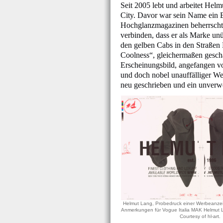
Seit 2005 lebt und arbeitet Hel
City. Davor war sein Name ein B
Hochglanzmagazinen beherrschte
verbinden, dass er als Marke u
den gelben Cabs in den Straßen M
Coolness“, gleichermaßen gesch
Erscheinungsbild, angefangen v
und doch nobel unauffälliger We
neu geschrieben und ein unverwe
Helmut Lang, Probedruck einer Werbeanzeig
Anmerkungen für Vogue Italia MAK Helmut L
Courtesy of hl-art.