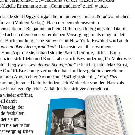
 offizielle Ernennung zum „Commendatore“ zuteil wurde.
ncastle stellt Peggy Guggenheim nun einer ihrer außergewöhnlichen
afie vor (Molden Verlag). Nach der bemerkenswerten
ims, die mit Benjamin auch ein Opfer des Untergangs der Titanic
te Liebschaften einen vererblichen Versorgungsfonds eingerichtet
 der Buchhandlung „The Sunwise“ in New York. Erwähnt wird auch
nce antiker Liebespraktiken
“. Das erste von ihr erworbene
ns Arp, die sie, sobald sie die Plastik berührte, nichts als nur
kreuzten sich Liebe und Kunst, aber auch Bewunderung für Maler wie
 den Peggy als „
wandelnde Schnapsbar
“ erlebt hat, oder Max Ernst,
nige On-Off-Beziehung verbunden hat. Ihr Herz gehörte aber einem
n ihren Augen einer Amour fou. 1941 gibt sie mit „
Art of This
ammlung heraus. Darin befinden sich Werke der von den Nazis als
 sie in nahezu täglichen Ankäufen bei sich versammelt hat.
a wieder eröffnet,
ell damit
 Venedig, der
nde festhalten
ndet sie im
um bis heute für
st vergnüglichen