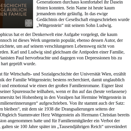
Generationen durchaus komfortabel ihr Dasein
fristen konnten. Sein Name ist heute kaum
jemandem mehr geläufig. In das ewige
Gedächtnis der Gesellschaft eingeschrieben wurde
„Wittgenstein“ mit seinem Sohn Ludwig.
ophicus hat er der Denkerwelt eine Aufgabe vorgelegt, die kaum
ennoch ist dieses Werk ungemein populär, ebenso dessen Autor, der
rzichtete, um auf seinem verschlungenen Lebensweg nicht von
den. Karl und Ludwig sind gleichsam die Antipoden einer Familie,
ianisten Paul hervorbrachte und dagegen von Depressionen bis zu
 hart geprüft wurde.
ut für Wirtschafts- und Sozialgeschichte der Universität Wien, erzählt
k der Familie Wittgenstein; bestens recherchiert, damit unglaublich
d und emotional wie einen der großen Familienromane. Eigner lässt
seiner Spurensuche teilhaben, wenn er ihn auf das (heute verlassene)
mersitz bei Hohenberg in den Voralpen hat Hermine Wittgenstein in
milienerinnerungen“ aufgeschrieben. Von ihr stammt auch der Satz:
n bleiben“, mit dem sie 1938 die Drangsalierungen seitens der
. Obgleich Stammvater Herz Wittgenstein als Hermann Christian bereits
sion angenommen hatte und für Familienmitglieder ein Verbot der
e, galten sie 100 Jahre später im „Tausendjährigen Reich“ unverändert