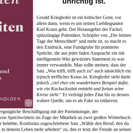
unrichtig ist.
Gerald Krieghofer ist ein kritischer Geist, vor
allem dann, wenn es um seinen Lieblingsautor
Karl Kraus geht. Der Herausgeber der Fackel,
spitzzüngige Polemiker, Schöpfer von „Die letzten
Tage der Menschheit“ und mehr ist, so macht es
den Eindruck, eine Fundgrube für pointierte
Sprüche, die aus jeder faden Ansprache ein mit
intelligentem Witz gewürztes Statement zu was
immer verwandeln. Man sollte meinen, dass der
Satz „Was trifft, trifft auch zu“ auch tatsächlich ein
typisch trefflicher Kraus ist. Krieghofer sieht darin
jedoch „
viel eher ein wunderbares Beispiel dafür,
wie ein Kuckuckszitat entsteht und fortan seine
Kreise zieht.
“ Er verfolgt jedes Zitat bis zu dessen
wahrer Quelle, um es als Fake zu entlarven.
vergnügliche Beschäftigung mit der Parömiologie, der
 von Sprichwörtern im Zuge der Mitarbeit an zwei großen Wörterbuch-
der beliebte, Konfuzius zugeschriebene Satz „Wähle den Beruf, den du
 in deinem Leben mehr arbeiten“ zu, den er trotz der Freude an seinen