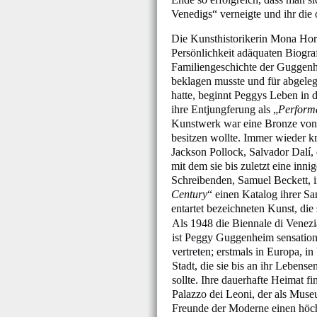
Venedigs“ verneigte und ihr die
Die Kunsthistorikerin Mona Hor
Persönlichkeit adäquaten Biogr
Familiengeschichte der Guggenhe
beklagen musste und für abgeleg
hatte, beginnt Peggys Leben in
ihre Entjungferung als „
Performa
Kunstwerk war eine Bronze von Ha
besitzen wollte. Immer wieder 
Jackson Pollock, Salvador Dalí,
mit dem sie bis zuletzt eine in
Schreibenden, Samuel Beckett, i
Century
“ einen Katalog ihrer S
entartet bezeichneten Kunst, die
Als 1948 die Biennale di Venezi
ist Peggy Guggenheim sensation
vertreten; erstmals in Europa, in
Stadt, die sie bis an ihr Lebense
sollte. Ihre dauerhafte Heimat fi
Palazzo dei Leoni, der als Muse
Freunde der Moderne einen höch