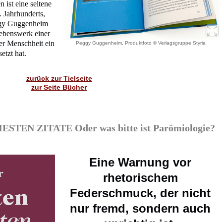
n ist eine seltene
 Jahrhunderts,
eggy Guggenheim
Lebenswerk einer
der Menschheit ein
Peggy Guggenheim, Produktfoto © Verlagsgruppe Styria
tzt hat.
zurück zur Tielseite
zur Seite Bücher
TEN ZITATE Oder was bitte ist Parömiologie?
Eine Warnung vor
rhetorischem
Federschmuck, der nicht
nur fremd, sondern auch