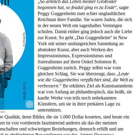
„
So ärmlich das Leben meiner Großväter
begonnen hat, so feudal ging es zu Ende
“, sagte
Peggy Guggenheim zum schier unglaublichen
Reichtum ihrer Familie. Sie waren Juden, die sich
in der neuen Welt ein sagenhaftes Vermögen
schufen. Damit einher ging jedoch auch die Liebe
zur Kunst. So geht „Das Guggenheim“ in New
York mit seiner umfangreichen Sammlung an
abstrakter Kunst, aber auch Werken des
Impressionismus, Expressionismus und
Surrealismus auf ihren Onkel Solomon R.
Guggenheim zurück. Peggy selbst war vom
gleichen Schlag. Sie war überzeugt, dass „
Leute
wie die Guggenheims verpflichtet sind, die Welt zu
verbessern.
“ Ihr erklärtes Ziel als Kunstsammlerin
war von Anfang an philanthropisch, das heißt, sie
kaufte Werke von teils noch unbekannten
Künstlern, um sie in ihrer prekären Lage zu
unterstützen.
over
e Qualität, denn Bilder, die sie 1.000 Dollar kosteten, sind heute ein
en ist von vornherein faszinierend anderes als das der meisten
enschaften und schwierigen Beziehungen, dennoch erfüllt und am
ich in ehrfürchtiger Bewunderung vor der „letzten Dogaressa