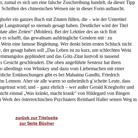
n; zumal es sich um eine falsche Zuschreibung handelt, da dieser Tipp
n Schriften des chinesischen Weisen nie in dieser Form auftaucht.
hofer ein ganzes Buch mit Zitaten füllen, die – wie der Untertitel
pi Langstrumpf so niemals gesagt haben. Deutlicher wird der Titel
itate aller Zeiten“ (Molden). Bei der Lektüre des an sich flott
es schafft, das gewaltsam aufdringliche Gendern mit : zu
s Wein eine famose Begleitung. Wer denkt beim ersten Schluck nicht
 der gesagt haben soll „Das Leben ist zu kurz, um schlechten Wein
hemmungslos geplündert und das Götz-Zitat lustvoll in tausend
s Gesicht geschleudert. Die oben angeführte Sentenz hat ihren
o allerdings von Whiskey und dazu vom Liebemachen mit einer
hnliche Enttäuschungen gibt es bei Mahatma Gandhi, Friedrich
hn Lennon. Aber sie alle waren so unheimlich g´scheite Leute, dass
ugetraut wird; und – ganz ehrlich – wer außer Gerald Krieghofer und
 nicht einmal „Was kränkt, macht krank“ von Hildegard von Bingen
 Werk des österreichischen Psychiaters Reinhard Haller seinen Weg in
zurück zur Titelseite
zur Seite Bücher