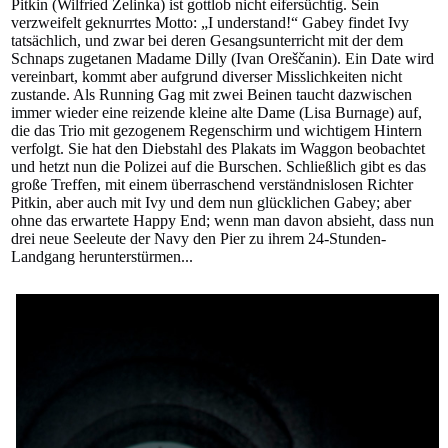
Pitkin (Wilfried Zelinka) ist gottlob nicht eifersüchtig. Sein
verzweifelt geknurrtes Motto: „I understand!“ Gabey findet Ivy
tatsächlich, und zwar bei deren Gesangsunterricht mit der dem
Schnaps zugetanen Madame Dilly (Ivan Oreščanin). Ein Date wird
vereinbart, kommt aber aufgrund diverser Misslichkeiten nicht
zustande. Als Running Gag mit zwei Beinen taucht dazwischen
immer wieder eine reizende kleine alte Dame (Lisa Burnage) auf,
die das Trio mit gezogenem Regenschirm und wichtigem Hintern
verfolgt. Sie hat den Diebstahl des Plakats im Waggon beobachtet
und hetzt nun die Polizei auf die Burschen. Schließlich gibt es das
große Treffen, mit einem überraschend verständnislosen Richter
Pitkin, aber auch mit Ivy und dem nun glücklichen Gabey; aber
ohne das erwartete Happy End; wenn man davon absieht, dass nun
drei neue Seeleute der Navy den Pier zu ihrem 24-Stunden-
Landgang herunterstürmen...