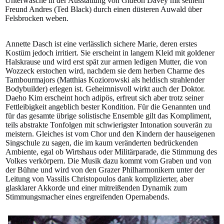
Unterwäsche in der Ausstattung von Gideon Davey mit seinem
Freund Andres (Ted Black) durch einen düsteren Auwald über
Felsbrocken weben.
Annette Dasch ist eine verlässlich sichere Marie, deren erstes
Kostüm jedoch irritiert. Sie erscheint in langem Kleid mit goldener
Halskrause und wird erst spät zur armen ledigen Mutter, die von
Wozzeck erstochen wird, nachdem sie dem herben Charme des
Tambourmajors (Matthias Koziorowski als heldisch strahlender
Bodybuilder) erlegen ist. Geheimnisvoll wirkt auch der Doktor.
Daeho Kim erscheint hoch adipös, erfreut sich aber trotz seiner
Fettleibigkeit angeblich bester Kondition. Für die Genannten und
für das gesamte übrige solistische Ensemble gilt das Kompliment,
teils abstrakte Tonfolgen mit schwierigster Intonation souverän zu
meistern. Gleiches ist vom Chor und den Kindern der hauseigenen
Singschule zu sagen, die im kaum veränderten bedrückenden
Ambiente, egal ob Wirtshaus oder Militärparade, die Stimmung des
Volkes verkörpern. Die Musik dazu kommt vom Graben und von
der Bühne und wird von den Grazer Philharmonikern unter der
Leitung von Vassilis Christopoulos dank komplizierter, aber
glasklarer Akkorde und einer mitreißenden Dynamik zum
Stimmungsmacher eines ergreifenden Opernabends.