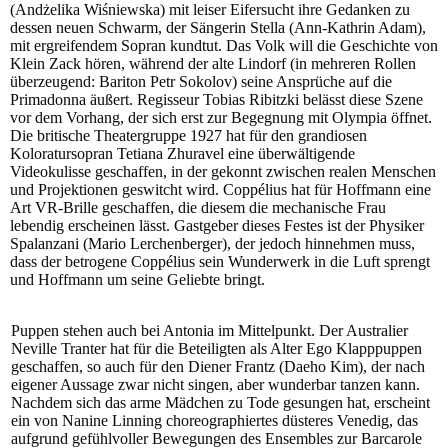
(Andżelika Wiśniewska) mit leiser Eifersucht ihre Gedanken zu
dessen neuen Schwarm, der Sängerin Stella (Ann-Kathrin Adam),
mit ergreifendem Sopran kundtut. Das Volk will die Geschichte von
Klein Zack hören, während der alte Lindorf (in mehreren Rollen
überzeugend: Bariton Petr Sokolov) seine Ansprüche auf die
Primadonna äußert. Regisseur Tobias Ribitzki belässt diese Szene
vor dem Vorhang, der sich erst zur Begegnung mit Olympia öffnet.
Die britische Theatergruppe 1927 hat für den grandiosen
Koloratursopran Tetiana Zhuravel eine überwältigende
Videokulisse geschaffen, in der gekonnt zwischen realen Menschen
und Projektionen geswitcht wird. Coppélius hat für Hoffmann eine
Art VR-Brille geschaffen, die diesem die mechanische Frau
lebendig erscheinen lässt. Gastgeber dieses Festes ist der Physiker
Spalanzani (Mario Lerchenberger), der jedoch hinnehmen muss,
dass der betrogene Coppélius sein Wunderwerk in die Luft sprengt
und Hoffmann um seine Geliebte bringt.
Puppen stehen auch bei Antonia im Mittelpunkt. Der Australier
Neville Tranter hat für die Beteiligten als Alter Ego Klapppuppen
geschaffen, so auch für den Diener Frantz (Daeho Kim), der nach
eigener Aussage zwar nicht singen, aber wunderbar tanzen kann.
Nachdem sich das arme Mädchen zu Tode gesungen hat, erscheint
ein von Nanine Linning choreographiertes düsteres Venedig, das
aufgrund gefühlvoller Bewegungen des Ensembles zur Barcarole