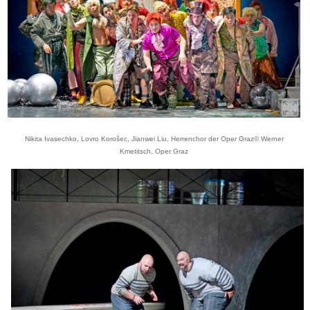
Nikita Ivasechko, Lovro Korošec, Jianwei Liu, Herrenchor der Oper Graz© Werner
Kmetitsch, Oper Graz