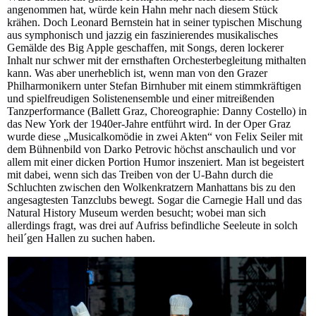
angenommen hat, würde kein Hahn mehr nach diesem Stück
krähen. Doch Leonard Bernstein hat in seiner typischen Mischung
aus symphonisch und jazzig ein faszinierendes musikalisches
Gemälde des Big Apple geschaffen, mit Songs, deren lockerer
Inhalt nur schwer mit der ernsthaften Orchesterbegleitung mithalten
kann. Was aber unerheblich ist, wenn man von den Grazer
Philharmonikern unter Stefan Birnhuber mit einem stimmkräftigen
und spielfreudigen Solistenensemble und einer mitreißenden
Tanzperformance (Ballett Graz, Choreographie: Danny Costello) in
das New York der 1940er-Jahre entführt wird. In der Oper Graz
wurde diese „Musicalkomödie in zwei Akten“ von Felix Seiler mit
dem Bühnenbild von Darko Petrovic höchst anschaulich und vor
allem mit einer dicken Portion Humor inszeniert. Man ist begeistert
mit dabei, wenn sich das Treiben von der U-Bahn durch die
Schluchten zwischen den Wolkenkratzern Manhattans bis zu den
angesagtesten Tanzclubs bewegt. Sogar die Carnegie Hall und das
Natural History Museum werden besucht; wobei man sich
allerdings fragt, was drei auf Aufriss befindliche Seeleute in solch
heil´gen Hallen zu suchen haben.