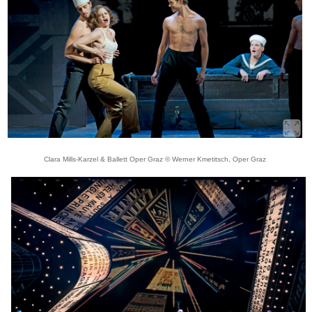
Clara Mills-Karzel & Ballett Oper Graz © Werner Kmetitsch, Oper Graz