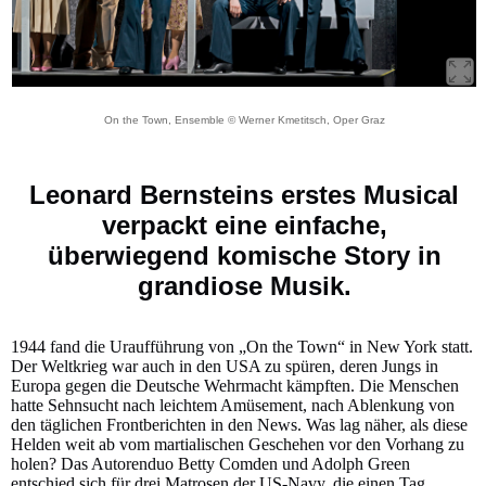
On the Town, Ensemble © Werner Kmetitsch, Oper Graz
Leonard Bernsteins erstes Musical
verpackt eine einfache,
überwiegend komische Story in
grandiose Musik.
1944 fand die Uraufführung von „On the Town“ in New York statt.
Der Weltkrieg war auch in den USA zu spüren, deren Jungs in
Europa gegen die Deutsche Wehrmacht kämpften. Die Menschen
hatte Sehnsucht nach leichtem Amüsement, nach Ablenkung von
den täglichen Frontberichten in den News. Was lag näher, als diese
Helden weit ab vom martialischen Geschehen vor den Vorhang zu
holen? Das Autorenduo Betty Comden und Adolph Green
entschied sich für drei Matrosen der US-Navy, die einen Tag