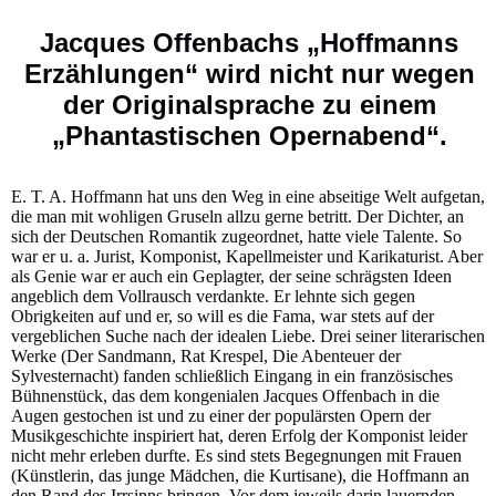
Jacques Offenbachs „Hoffmanns
Erzählungen“ wird nicht nur wegen
der Originalsprache zu einem
„Phantastischen Opernabend“.
E. T. A. Hoffmann hat uns den Weg in eine abseitige Welt aufgetan,
die man mit wohligen Gruseln allzu gerne betritt. Der Dichter, an
sich der Deutschen Romantik zugeordnet, hatte viele Talente. So
war er u. a. Jurist, Komponist, Kapellmeister und Karikaturist. Aber
als Genie war er auch ein Geplagter, der seine schrägsten Ideen
angeblich dem Vollrausch verdankte. Er lehnte sich gegen
Obrigkeiten auf und er, so will es die Fama, war stets auf der
vergeblichen Suche nach der idealen Liebe. Drei seiner literarischen
Werke (Der Sandmann, Rat Krespel, Die Abenteuer der
Sylvesternacht) fanden schließlich Eingang in ein französisches
Bühnenstück, das dem kongenialen Jacques Offenbach in die
Augen gestochen ist und zu einer der populärsten Opern der
Musikgeschichte inspiriert hat, deren Erfolg der Komponist leider
nicht mehr erleben durfte. Es sind stets Begegnungen mit Frauen
(Künstlerin, das junge Mädchen, die Kurtisane), die Hoffmann an
den Rand des Irrsinns bringen. Vor dem jeweils darin lauernden