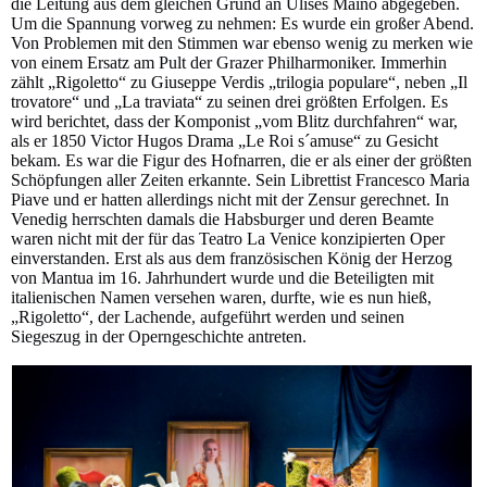
die Leitung aus dem gleichen Grund an Ulises Maino abgegeben.
Um die Spannung vorweg zu nehmen: Es wurde ein großer Abend.
Von Problemen mit den Stimmen war ebenso wenig zu merken wie
von einem Ersatz am Pult der Grazer Philharmoniker. Immerhin
zählt „Rigoletto“ zu Giuseppe Verdis „trilogia populare“, neben „Il
trovatore“ und „La traviata“ zu seinen drei größten Erfolgen. Es
wird berichtet, dass der Komponist „vom Blitz durchfahren“ war,
als er 1850 Victor Hugos Drama „Le Roi s´amuse“ zu Gesicht
bekam. Es war die Figur des Hofnarren, die er als einer der größten
Schöpfungen aller Zeiten erkannte. Sein Librettist Francesco Maria
Piave und er hatten allerdings nicht mit der Zensur gerechnet. In
Venedig herrschten damals die Habsburger und deren Beamte
waren nicht mit der für das Teatro La Venice konzipierten Oper
einverstanden. Erst als aus dem französischen König der Herzog
von Mantua im 16. Jahrhundert wurde und die Beteiligten mit
italienischen Namen versehen waren, durfte, wie es nun hieß,
„Rigoletto“, der Lachende, aufgeführt werden und seinen
Siegeszug in der Operngeschichte antreten.