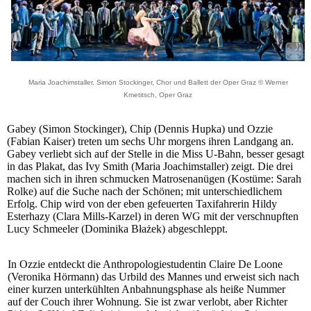
Maria Joachimstaller, Simon Stockinger, Chor und Ballett der Oper Graz © Werner
Kmetitsch, Oper Graz
Gabey (Simon Stockinger), Chip (Dennis Hupka) und Ozzie
(Fabian Kaiser) treten um sechs Uhr morgens ihren Landgang an.
Gabey verliebt sich auf der Stelle in die Miss U-Bahn, besser gesagt
in das Plakat, das Ivy Smith (Maria Joachimstaller) zeigt. Die drei
machen sich in ihren schmucken Matrosenanügen (Kostüme: Sarah
Rolke) auf die Suche nach der Schönen; mit unterschiedlichem
Erfolg. Chip wird von der eben gefeuerten Taxifahrerin Hildy
Esterhazy (Clara Mills-Karzel) in deren WG mit der verschnupften
Lucy Schmeeler (Dominika Błażek) abgeschleppt.
In Ozzie entdeckt die Anthropologiestudentin Claire De Loone
(Veronika Hörmann) das Urbild des Mannes und erweist sich nach
einer kurzen unterkühlten Anbahnungsphase als heiße Nummer
auf der Couch ihrer Wohnung. Sie ist zwar verlobt, aber Richter