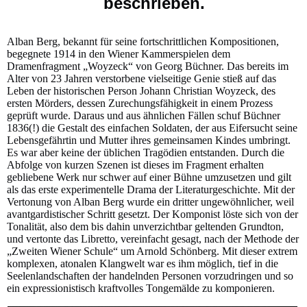
beschrieben.
Alban Berg, bekannt für seine fortschrittlichen Kompositionen,
begegnete 1914 in den Wiener Kammerspielen dem
Dramenfragment „Woyzeck“ von Georg Büchner. Das bereits im
Alter von 23 Jahren verstorbene vielseitige Genie stieß auf das
Leben der historischen Person Johann Christian Woyzeck, des
ersten Mörders, dessen Zurechungsfähigkeit in einem Prozess
geprüft wurde. Daraus und aus ähnlichen Fällen schuf Büchner
1836(!) die Gestalt des einfachen Soldaten, der aus Eifersucht seine
Lebensgefährtin und Mutter ihres gemeinsamen Kindes umbringt.
Es war aber keine der üblichen Tragödien entstanden. Durch die
Abfolge von kurzen Szenen ist dieses im Fragment erhalten
gebliebene Werk nur schwer auf einer Bühne umzusetzen und gilt
als das erste experimentelle Drama der Literaturgeschichte. Mit der
Vertonung von Alban Berg wurde ein dritter ungewöhnlicher, weil
avantgardistischer Schritt gesetzt. Der Komponist löste sich von der
Tonalität, also dem bis dahin unverzichtbar geltenden Grundton,
und vertonte das Libretto, vereinfacht gesagt, nach der Methode der
„Zweiten Wiener Schule“ um Arnold Schönberg. Mit dieser extrem
komplexen, atonalen Klangwelt war es ihm möglich, tief in die
Seelenlandschaften der handelnden Personen vorzudringen und so
ein expressionistisch kraftvolles Tongemälde zu komponieren.