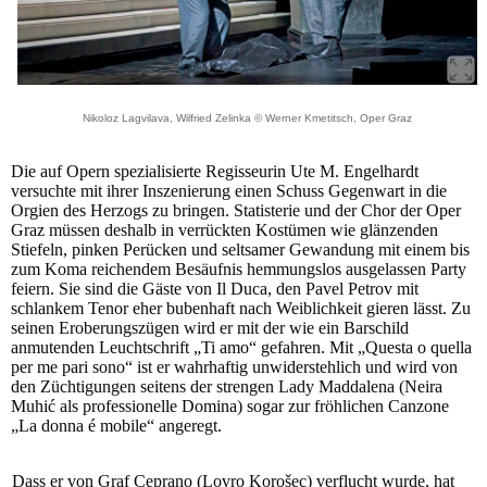
Nikoloz Lagvilava, Wilfried Zelinka © Werner Kmetitsch, Oper Graz
Die auf Opern spezialisierte Regisseurin Ute M. Engelhardt
versuchte mit ihrer Inszenierung einen Schuss Gegenwart in die
Orgien des Herzogs zu bringen. Statisterie und der Chor der Oper
Graz müssen deshalb in verrückten Kostümen wie glänzenden
Stiefeln, pinken Perücken und seltsamer Gewandung mit einem bis
zum Koma reichendem Besäufnis hemmungslos ausgelassen Party
feiern. Sie sind die Gäste von Il Duca, den Pavel Petrov mit
schlankem Tenor eher bubenhaft nach Weiblichkeit gieren lässt. Zu
seinen Eroberungszügen wird er mit der wie ein Barschild
anmutenden Leuchtschrift „Ti amo“ gefahren. Mit „Questa o quella
per me pari sono“ ist er wahrhaftig unwiderstehlich und wird von
den Züchtigungen seitens der strengen Lady Maddalena (Neira
Muhić als professionelle Domina) sogar zur fröhlichen Canzone
„La donna é mobile“ angeregt.
Dass er von Graf Ceprano (Lovro Korošec) verflucht wurde, hat