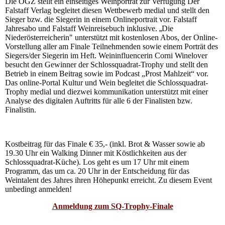
Die ÖGZ stellt ein einseitiges Weinporträt zur Verfügung Der
Falstaff Verlag begleitet diesen Wettbewerb medial und stellt den
Sieger bzw. die Siegerin in einem Onlineportrait vor. Falstaff
Jahresabo und Falstaff Weinreisebuch inklusive.
„
Die
Niederösterreicherin" unterstützt mit kostenlosen Abos, der Online-
Vorstellung aller am Finale Teilnehmenden sowie einem Porträt des
Siegers/der Siegerin im Heft. Weininfluencerin Corni Winelover
besucht den Gewinner der Schlossquadrat-Trophy und stellt den
Betrieb in einem Beitrag sowie im Podcast „Prost Mahlzeit“ vor.
Das online-Portal Kultur und Wein begleitet die Schlossquadrat-
Trophy medial und diezwei kommunikation unterstützt mit einer
Analyse des digitalen Auftritts für alle 6 der Finalisten bzw.
Finalistin.
Kostbeitrag für das Finale € 35,- (inkl. Brot & Wasser sowie ab
19.30 Uhr ein Walking Dinner mit Köstlichkeiten aus der
Schlossquadrat-Küche). Los geht es um 17 Uhr mit einem
Programm, das um ca. 20 Uhr in der Entscheidung für das
Weintalent des Jahres ihren Höhepunkt erreicht. Zu diesem Event
unbedingt anmelden!
Anmeldung zum SQ-Trophy-Finale