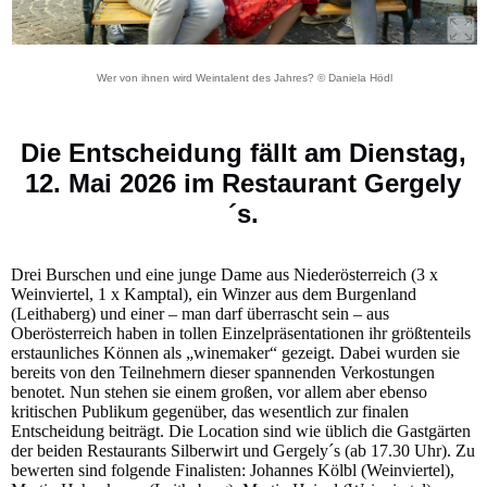
Wer von ihnen wird Weintalent des Jahres? © Daniela Hödl
Die Entscheidung fällt am Dienstag,
12. Mai 2026 im Restaurant Gergely
´s.
Drei Burschen und eine junge Dame aus Niederösterreich (3 x
Weinviertel, 1 x Kamptal), ein Winzer aus dem Burgenland
(Leithaberg) und einer – man darf überrascht sein – aus
Oberösterreich haben in tollen Einzelpräsentationen ihr größtenteils
erstaunliches Können als „winemaker“ gezeigt. Dabei wurden sie
bereits von den Teilnehmern dieser spannenden Verkostungen
benotet. Nun stehen sie einem großen, vor allem aber ebenso
kritischen Publikum gegenüber, das wesentlich zur finalen
Entscheidung beiträgt. Die Location sind wie üblich die Gastgärten
der beiden Restaurants Silberwirt und Gergely´s (ab 17.30 Uhr). Zu
bewerten sind folgende Finalisten: Johannes Kölbl (Weinviertel),