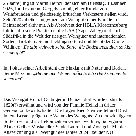
25 Jahre jung ist Martin Heinzl, der sich am Dienstag, 13.Jänner
2026, im Restaurant Gergely´s mutig einer Runde von
Weinfreunden und gleichzeitig kritischen Verkostern stellen wird.
Seit 2020 arbeitet Jungwinzer am Weingut seiner Familie in
Deinzendorf aktiv mit. Als Absolvent der HBLA Klosterneuburg
führten ihn seine Praktika in die USA (Napa Valley) und nach
Südafrika in die Welt der riesigen Weingüter und internationalen
Sorten. Trotzdem: Seine Lieblingssorte ist und bleibt der Grüne
Veltliner: „
Es gibt weltweit keine Sorte, die Bodentypizitäten so klar
wiedergibt
“.
Im Fokus seiner Arbeit steht der Einklang mit Natur und Boden.
Seine Mission: „
Mit meinen Weinen möchte ich Glücksmomente
schenken
“.
Das Weingut Heinzl-Gettinger in Deinzendorf wurde erstmals
1620(!) erwähnt und wird von der Familie Heinzl in dritter
Generation bewirtschaftet. Die Lagen Ried Steinviertel und Ried
Innere Bergen prägen die Weine des Weinguts. Zu den wichtigsten
Sorten der rund 25 Hektar zählen Grüner Veltliner, Sauvignon
Blanc, Gelber Muskateller, Sankt Laurent und Zweigelt. Mit der
Auszeichnung als „Weingut des Jahres 2024“ bei der NÖ-