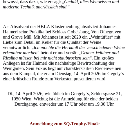
bewusst, dass dazu, wie er sagt: „
Geduld, altes Weinwissen und
moderne Technik unerlässlich sind.
“
Als Absolvent der HBLA Klosterneuburg absolviert Johannes
Haimerl seine Praktika bei Schloss Gobelsburg, Von Othegraven
und Grove Mill. Mit Johannes ist seit 2020 ein „Weintüftler“ mit
Liebe zum Detail im Keller für die Qualität der Weine
verantwortlich. „
Ich möchte die Herkunft der verschiedenen Weine
erkennbar machen
“ betont er und verrät: „
Grüner Veltliner und
Riesling müssen bei mir nicht staubtrocken sein
“. Ein großes
Anliegen ist für Haimerl die nachhaltige Bewirtschaftung der
Weingärten. Sein Fokus liegt auf charakterstarken Riedenweinen
aus dem Kamptal, die er am Dienstag, 14. April 2026 im Gegely´s
einer kritischen Runde zum Verkosten präsentieren wird.
Di., 14. April 2026, wie üblich im Gergely´s, Schlossgasse 21,
1050 Wien. Wichtig ist die Anmeldung für eine der beiden
Durchgänge, entweder um 17 Uhr oder um 19.30 Uhr.
Anmeldung zum SQ-Trophy-Finale