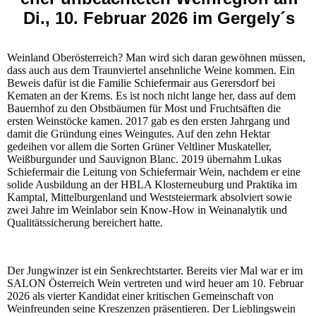
Di., 10. Februar 2026 im Gergely´s
Weinland Oberösterreich? Man wird sich daran gewöhnen müssen,
dass auch aus dem Traunviertel ansehnliche Weine kommen. Ein
Beweis dafür ist die Familie Schiefermair aus Gerersdorf bei
Kematen an der Krems. Es ist noch nicht lange her, dass auf dem
Bauernhof zu den Obstbäumen für Most und Fruchtsäften die
ersten Weinstöcke kamen. 2017 gab es den ersten Jahrgang und
damit die Gründung eines Weingutes. Auf den zehn Hektar
gedeihen vor allem die Sorten Grüner Veltliner Muskateller,
Weißburgunder und Sauvignon Blanc. 2019 übernahm Lukas
Schiefermair die Leitung von Schiefermair Wein, nachdem er eine
solide Ausbildung an der HBLA Klosterneuburg und Praktika im
Kamptal, Mittelburgenland und Weststeiermark absolviert sowie
zwei Jahre im Weinlabor sein Know-How in Weinanalytik und
Qualitätssicherung bereichert hatte.
Der Jungwinzer ist ein Senkrechtstarter. Bereits vier Mal war er im
SALON Österreich Wein vertreten und wird heuer am 10. Februar
2026 als vierter Kandidat einer kritischen Gemeinschaft von
Weinfreunden seine Kreszenzen präsentieren. Der Lieblingswein