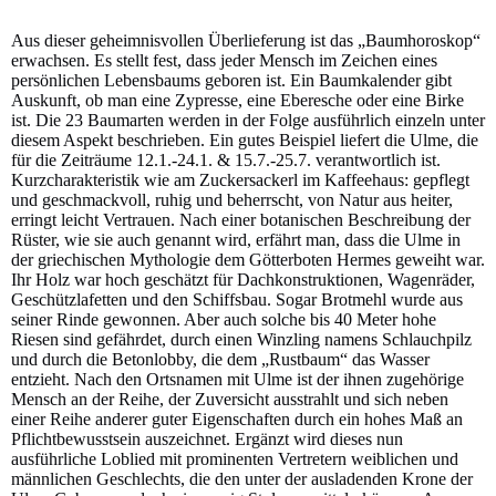
Aus dieser geheimnisvollen Überlieferung ist das „Baumhoroskop“
erwachsen. Es stellt fest, dass jeder Mensch im Zeichen eines
persönlichen Lebensbaums geboren ist. Ein Baumkalender gibt
Auskunft, ob man eine Zypresse, eine Eberesche oder eine Birke
ist. Die 23 Baumarten werden in der Folge ausführlich einzeln unter
diesem Aspekt beschrieben. Ein gutes Beispiel liefert die Ulme, die
für die Zeiträume 12.1.-24.1. & 15.7.-25.7. verantwortlich ist.
Kurzcharakteristik wie am Zuckersackerl im Kaffeehaus: gepflegt
und geschmackvoll, ruhig und beherrscht, von Natur aus heiter,
erringt leicht Vertrauen. Nach einer botanischen Beschreibung der
Rüster, wie sie auch genannt wird, erfährt man, dass die Ulme in
der griechischen Mythologie dem Götterboten Hermes geweiht war.
Ihr Holz war hoch geschätzt für Dachkonstruktionen, Wagenräder,
Geschützlafetten und den Schiffsbau. Sogar Brotmehl wurde aus
seiner Rinde gewonnen. Aber auch solche bis 40 Meter hohe
Riesen sind gefährdet, durch einen Winzling namens Schlauchpilz
und durch die Betonlobby, die dem „Rustbaum“ das Wasser
entzieht. Nach den Ortsnamen mit Ulme ist der ihnen zugehörige
Mensch an der Reihe, der Zuversicht ausstrahlt und sich neben
einer Reihe anderer guter Eigenschaften durch ein hohes Maß an
Pflichtbewusstsein auszeichnet. Ergänzt wird dieses nun
ausführliche Loblied mit prominenten Vertretern weiblichen und
männlichen Geschlechts, die den unter der ausladenden Krone der