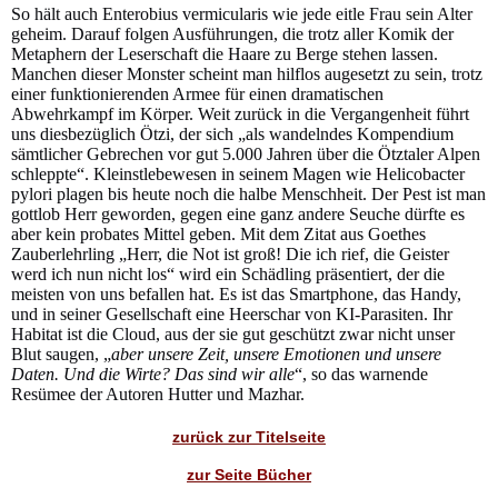
So hält auch Enterobius vermicularis wie jede eitle Frau sein Alter
geheim. Darauf folgen Ausführungen, die trotz aller Komik der
Metaphern der Leserschaft die Haare zu Berge stehen lassen.
Manchen dieser Monster scheint man hilflos augesetzt zu sein, trotz
einer funktionierenden Armee für einen dramatischen
Abwehrkampf im Körper. Weit zurück in die Vergangenheit führt
uns diesbezüglich Ötzi, der sich „als wandelndes Kompendium
sämtlicher Gebrechen vor gut 5.000 Jahren über die Ötztaler Alpen
schleppte“. Kleinstlebewesen in seinem Magen wie Helicobacter
pylori plagen bis heute noch die halbe Menschheit. Der Pest ist man
gottlob Herr geworden, gegen eine ganz andere Seuche dürfte es
aber kein probates Mittel geben. Mit dem Zitat aus Goethes
Zauberlehrling „Herr, die Not ist groß! Die ich rief, die Geister
werd ich nun nicht los“ wird ein Schädling präsentiert, der die
meisten von uns befallen hat. Es ist das Smartphone, das Handy,
und in seiner Gesellschaft eine Heerschar von KI-Parasiten. Ihr
Habitat ist die Cloud, aus der sie gut geschützt zwar nicht unser
Blut saugen, „
aber unsere Zeit, unsere Emotionen und unsere
Daten. Und die Wirte? Das sind wir alle
“, so das warnende
Resümee der Autoren Hutter und Mazhar.
zurück zur Titelseite
zur Seite Bücher