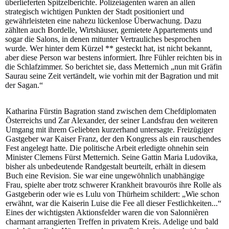
überlieferten Spitzelberichte. Polizeiagenten waren an allen
strategisch wichtigen Punkten der Stadt positioniert und
gewährleisteten eine nahezu lückenlose Überwachung. Dazu
zählten auch Bordelle, Wirtshäuser, gemietete Appartements und
sogar die Salons, in denen mitunter Vertrauliches besprochen
wurde. Wer hinter dem Kürzel ** gesteckt hat, ist nicht bekannt,
aber diese Person war bestens informiert. Ihre Fühler reichten bis in
die Schlafzimmer. So berichtet sie, dass Metternich „nun mit Gräfin
Saurau seine Zeit vertändelt, wie vorhin mit der Bagration und mit
der Sagan.“
Katharina Fürstin Bagration stand zwischen dem Chefdiplomaten
Österreichs und Zar Alexander, der seiner Landsfrau den weiteren
Umgang mit ihrem Geliebten kurzerhand untersagte. Freizügiger
Gastgeber war Kaiser Franz, der den Kongress als ein rauschendes
Fest angelegt hatte. Die politische Arbeit erledigte ohnehin sein
Minister Clemens Fürst Metternich. Seine Gattin Maria Ludovika,
bisher als unbedeutende Randgestalt beurteilt, erhält in diesem
Buch eine Revision. Sie war eine ungewöhnlich unabhängige
Frau, spielte aber trotz schwerer Krankheit bravourös ihre Rolle als
Gastgeberin oder wie es Lulu von Thürheim schildert: „Wie schon
erwähnt, war die Kaiserin Luise die Fee all dieser Festlichkeiten...“
Eines der wichtigsten Aktionsfelder waren die von Salonnièren
charmant arrangierten Treffen in privatem Kreis. Adelige und bald