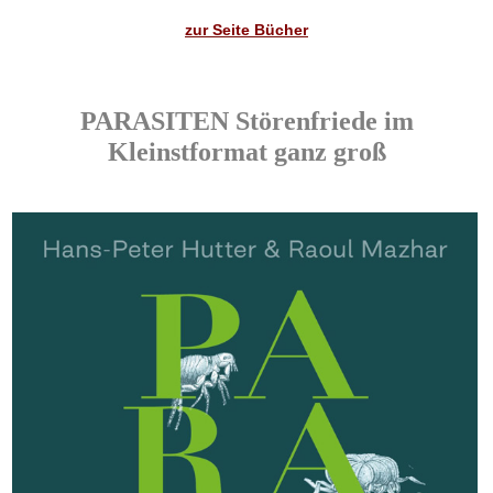
zur Seite Bücher
PARASITEN Störenfriede im
Kleinstformat ganz groß