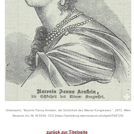
Unbekannt, "Baronin Fanny Arnstein, die Schönheit des Wiener Kongresses.", 1872, Wien
Museum Inv.-Nr. W 9336, CC0 (https://sammlung.wienmuseum.at/objekt/546729/
zurück zur Titelseite