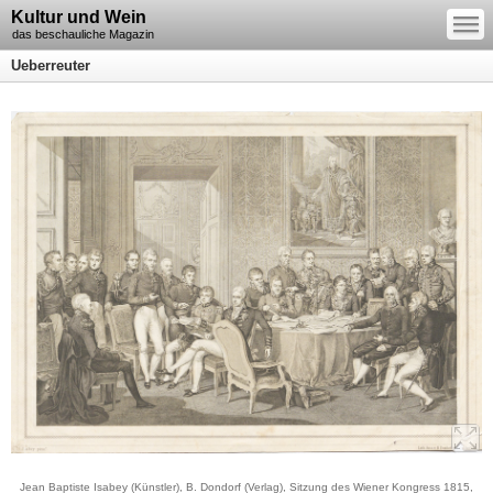
—
Kultur und Wein
—
—
das beschauliche Magazin
Ueberreuter
Jean Baptiste Isabey (Künstler), B. Dondorf (Verlag), Sitzung des Wiener Kongress 1815,