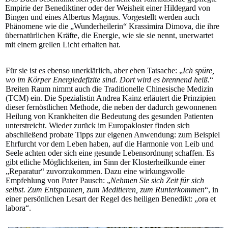
Empirie der Benediktiner oder der Weisheit einer Hildegard von
Bingen und eines Albertus Magnus. Vorgestellt werden auch
Phänomene wie die „Wunderheilerin“ Krassimira Dimova, die ihre
übernatürlichen Kräfte, die Energie, wie sie sie nennt, unerwartet
mit einem grellen Licht erhalten hat.
Für sie ist es ebenso unerklärlich, aber eben Tatsache: „
Ich spüre,
wo im Körper Energiedefizite sind. Dort wird es brennend heiß.
“
Breiten Raum nimmt auch die Traditionelle Chinesische Medizin
(TCM) ein. Die Spezialistin Andrea Kainz erläutert die Prinzipien
dieser fernöstlichen Methode, die neben der dadurch gewonnenen
Heilung von Krankheiten die Bedeutung des gesunden Patienten
unterstreicht. Wieder zurück im Europakloster finden sich
abschließend probate Tipps zur eigenen Anwendung: zum Beispiel
Ehrfurcht vor dem Leben haben, auf die Harmonie von Leib und
Seele achten oder sich eine gesunde Lebensordnung schaffen. Es
gibt etliche Möglichkeiten, im Sinn der Klosterheilkunde einer
„Reparatur“ zuvorzukommen. Dazu eine wirkungsvolle
Empfehlung von Pater Pausch: „
Nehmen Sie sich Zeit für sich
selbst. Zum Entspannen, zum Meditieren, zum Runterkommen
“, in
einer persönlichen Lesart der Regel des heiligen Benedikt: „ora et
labora“.