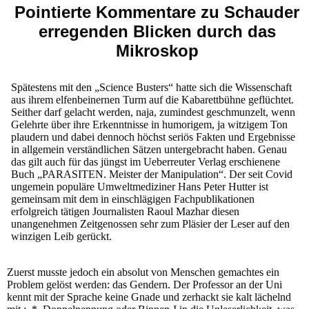
Pointierte Kommentare zu Schauder
erregenden Blicken durch das
Mikroskop
Spätestens mit den „Science Busters“ hatte sich die Wissenschaft
aus ihrem elfenbeinernen Turm auf die Kabarettbühne geflüchtet.
Seither darf gelacht werden, naja, zumindest geschmunzelt, wenn
Gelehrte über ihre Erkenntnisse in humorigem, ja witzigem Ton
plaudern und dabei dennoch höchst seriös Fakten und Ergebnisse
in allgemein verständlichen Sätzen untergebracht haben. Genau
das gilt auch für das jüngst im Ueberreuter Verlag erschienene
Buch „PARASITEN. Meister der Manipulation“. Der seit Covid
ungemein populäre Umweltmediziner Hans Peter Hutter ist
gemeinsam mit dem in einschlägigen Fachpublikationen
erfolgreich tätigen Journalisten Raoul Mazhar diesen
unangenehmen Zeitgenossen sehr zum Pläsier der Leser auf den
winzigen Leib gerückt.
Zuerst musste jedoch ein absolut von Menschen gemachtes ein
Problem gelöst werden: das Gendern. Der Professor an der Uni
kennt mit der Sprache keine Gnade und zerhackt sie kalt lächelnd