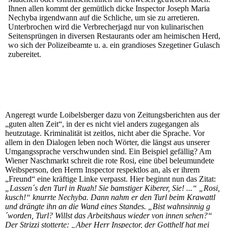
Ihnen allen kommt der gemütlich dicke Inspector Joseph Maria
Nechyba irgendwann auf die Schliche, um sie zu arretieren.
Unterbrochen wird die Verbrecherjagd nur von kulinarischen
Seitensprüngen in diversen Restaurants oder am heimischen Herd,
wo sich der Polizeibeamte u. a. ein grandioses Szegetiner Gulasch
zubereitet.
Angeregt wurde Loibelsberger dazu von Zeitungsberichten aus der
„guten alten Zeit“, in der es nicht viel anders zugegangen als
heutzutage. Kriminalität ist zeitlos, nicht aber die Sprache. Vor
allem in den Dialogen leben noch Wörter, die längst aus unserer
Umgangssprache verschwunden sind. Ein Beispiel gefällig? Am
Wiener Naschmarkt schreit die rote Rosi, eine übel beleumundete
Weibsperson, den Herrn Inspector respektlos an, als er ihrem
„Freund“ eine kräftige Linke verpasst. Hier beginnt nun das Zitat:
„Lassen´s den Turl in Ruah! Sie bamstiger Kiberer, Sie! ...“ „Rosi,
kusch!“ knurrte Nechyba. Dann nahm er den Turl beim Krawattl
und drängte ihn an die Wand eines Standes. „Bist wahnsinnig g
´worden, Turl? Willst das Arbeitshaus wieder von innen sehen?“
Der Strizzi stotterte: „Aber Herr Inspector, der Gotthelf hat mei