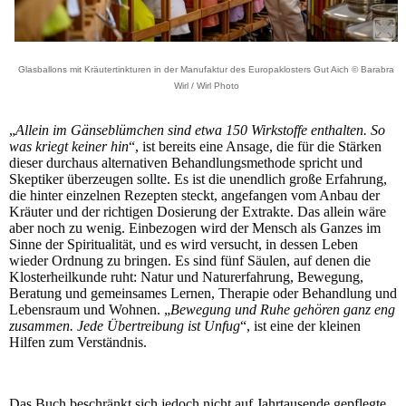
Glasballons mit Kräutertinkturen in der Manufaktur des Europaklosters Gut Aich © Barabra
Wirl / Wirl Photo
„
Allein im Gänseblümchen sind etwa 150 Wirkstoffe enthalten. So
was kriegt keiner hin
“, ist bereits eine Ansage, die für die Stärken
dieser durchaus alternativen Behandlungsmethode spricht und
Skeptiker überzeugen sollte. Es ist die unendlich große Erfahrung,
die hinter einzelnen Rezepten steckt, angefangen vom Anbau der
Kräuter und der richtigen Dosierung der Extrakte. Das allein wäre
aber noch zu wenig. Einbezogen wird der Mensch als Ganzes im
Sinne der Spiritualität, und es wird versucht, in dessen Leben
wieder Ordnung zu bringen. Es sind fünf Säulen, auf denen die
Klosterheilkunde ruht: Natur und Naturerfahrung, Bewegung,
Beratung und gemeinsames Lernen, Therapie oder Behandlung und
Lebensraum und Wohnen. „
Bewegung und Ruhe gehören ganz eng
zusammen. Jede Übertreibung ist Unfug
“, ist eine der kleinen
Hilfen zum Verständnis.
Das Buch beschränkt sich jedoch nicht auf Jahrtausende gepflegte