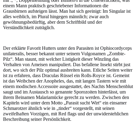
mit :, *, Doppelnennung oder Binnen-I in die Unleserlichkeit, was
einem Mann praktisch geschriebener Informationen die
Grausbirnen aufsteigen lässt. Man hat sich geeinigt: Im Singular ist
alles weiblich, im Plural hingegen männlich; zwar auch
gewöhnungsbedürftig, aber dem Schriftbild und der
Verständlichkeit zuträglich.
Der erklärte Favorit Hutters unter den Parasiten ist Ophiocordyceps
unilateralis, besser bekannt unter seinem Vulgonamen „Zombie-
Pilz“. Man staunt, mit welcher Listigkeit dieser Winzling das
Verhalten von Ameisen manipuliert. Das befallene Insekt stirbt just
dort, wo sich der Pilz optimal ausbreiten kann. Etliche Seiten weiter
ist zu erfahren, dass Draculas Rüssel ein Rolls-Royce ist. Gemeint
ist das Weibchen der Anopheles, das, mit langen Tastern wie mit
einem modischen Accessoire ausgestattet, des Nachts Menschenblut
saugt und im Austausch so genannte Sporozoiten hinterlässt, um
ihrem Beinamen Malariamücke gerecht zu werden. Zwischen den
Kapiteln wird unter dem Motto „Parasit sucht Wirt“ ein einsamer
Schmarotzer ähnlich wie in „tinder“ vorgestellt, mit seinen
zweifelhaften Vorzügen, mit Red flags und der unwiderstehlichen
Beschreibung seiner Persönlichkeit.