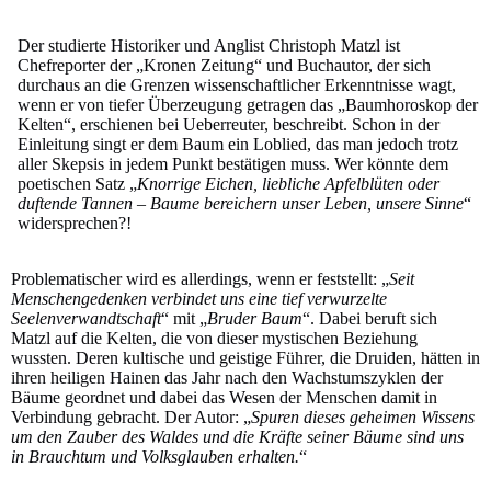
Der studierte Historiker und Anglist Christoph Matzl ist
Chefreporter der „Kronen Zeitung“ und Buchautor, der sich
durchaus an die Grenzen wissenschaftlicher Erkenntnisse wagt,
wenn er von tiefer Überzeugung getragen das „Baumhoroskop der
Kelten“, erschienen bei Ueberreuter, beschreibt. Schon in der
Einleitung singt er dem Baum ein Loblied, das man jedoch trotz
aller Skepsis in jedem Punkt bestätigen muss. Wer könnte dem
poetischen Satz „
Knorrige Eichen, liebliche Apfelblüten oder
duftende Tannen – Baume bereichern unser Leben, unsere Sinne
“
widersprechen?!
Problematischer wird es allerdings, wenn er feststellt: „
Seit
Menschengedenken verbindet uns eine tief verwurzelte
Seelenverwandtschaft
“ mit „
Bruder Baum
“. Dabei beruft sich
Matzl auf die Kelten, die von dieser mystischen Beziehung
wussten. Deren kultische und geistige Führer, die Druiden, hätten in
ihren heiligen Hainen das Jahr nach den Wachstumszyklen der
Bäume geordnet und dabei das Wesen der Menschen damit in
Verbindung gebracht. Der Autor: „
Spuren dieses geheimen Wissens
um den Zauber des Waldes und die Kräfte seiner Bäume sind uns
in Brauchtum und Volksglauben erhalten.
“