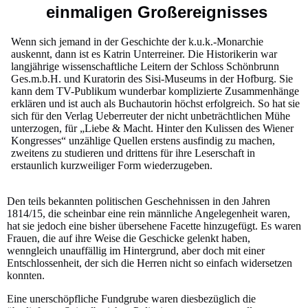
einmaligen Großereignisses
Wenn sich jemand in der Geschichte der k.u.k.-Monarchie
auskennt, dann ist es Katrin Unterreiner. Die Historikerin war
langjährige wissenschaftliche Leitern der Schloss Schönbrunn
Ges.m.b.H. und Kuratorin des Sisi-Museums in der Hofburg. Sie
kann dem TV-Publikum wunderbar komplizierte Zusammenhänge
erklären und ist auch als Buchautorin höchst erfolgreich. So hat sie
sich für den Verlag Ueberreuter der nicht unbeträchtlichen Mühe
unterzogen, für „Liebe & Macht. Hinter den Kulissen des Wiener
Kongresses“ unzählige Quellen erstens ausfindig zu machen,
zweitens zu studieren und drittens für ihre Leserschaft in
erstaunlich kurzweiliger Form wiederzugeben.
Den teils bekannten politischen Geschehnissen in den Jahren
1814/15, die scheinbar eine rein männliche Angelegenheit waren,
hat sie jedoch eine bisher übersehene Facette hinzugefügt. Es waren
Frauen, die auf ihre Weise die Geschicke gelenkt haben,
wenngleich unauffällig im Hintergrund, aber doch mit einer
Entschlossenheit, der sich die Herren nicht so einfach widersetzen
konnten.
Eine unerschöpfliche Fundgrube waren diesbezüglich die