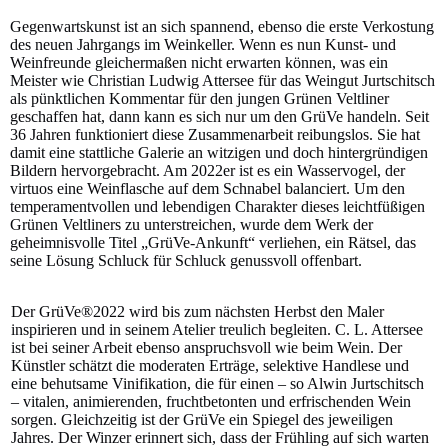
Gegenwartskunst ist an sich spannend, ebenso die erste Verkostung
des neuen Jahrgangs im Weinkeller. Wenn es nun Kunst- und
Weinfreunde gleichermaßen nicht erwarten können, was ein
Meister wie Christian Ludwig Attersee für das Weingut Jurtschitsch
als pünktlichen Kommentar für den jungen Grünen Veltliner
geschaffen hat, dann kann es sich nur um den GrüVe handeln. Seit
36 Jahren funktioniert diese Zusammenarbeit reibungslos. Sie hat
damit eine stattliche Galerie an witzigen und doch hintergründigen
Bildern hervorgebracht. Am 2022er ist es ein Wasservogel, der
virtuos eine Weinflasche auf dem Schnabel balanciert. Um den
temperamentvollen und lebendigen Charakter dieses leichtfüßigen
Grünen Veltliners zu unterstreichen, wurde dem Werk der
geheimnisvolle Titel „GrüVe-Ankunft“ verliehen, ein Rätsel, das
seine Lösung Schluck für Schluck genussvoll offenbart.
Der GrüVe®2022 wird bis zum nächsten Herbst den Maler
inspirieren und in seinem Atelier treulich begleiten. C. L. Attersee
ist bei seiner Arbeit ebenso anspruchsvoll wie beim Wein. Der
Künstler schätzt die moderaten Erträge, selektive Handlese und
eine behutsame Vinifikation, die für einen – so Alwin Jurtschitsch
– vitalen, animierenden, fruchtbetonten und erfrischenden Wein
sorgen. Gleichzeitig ist der GrüVe ein Spiegel des jeweiligen
Jahres. Der Winzer erinnert sich, dass der Frühling auf sich warten