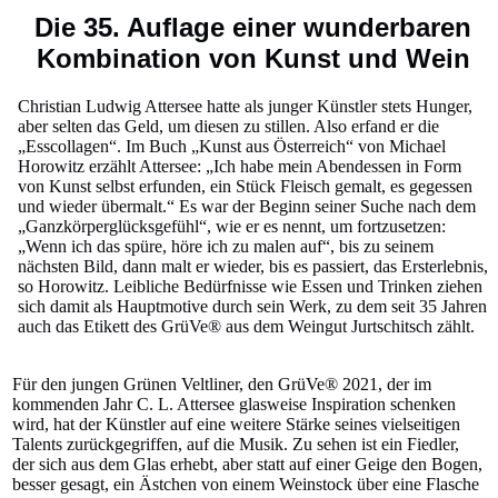
Die 35. Auflage einer wunderbaren
Kombination von Kunst und Wein
Christian Ludwig Attersee hatte als junger Künstler stets Hunger,
aber selten das Geld, um diesen zu stillen. Also erfand er die
„Esscollagen“. Im Buch „Kunst aus Österreich“ von Michael
Horowitz erzählt Attersee: „Ich habe mein Abendessen in Form
von Kunst selbst erfunden, ein Stück Fleisch gemalt, es gegessen
und wieder übermalt.“ Es war der Beginn seiner Suche nach dem
„Ganzkörperglücksgefühl“, wie er es nennt, um fortzusetzen:
„Wenn ich das spüre, höre ich zu malen auf“, bis zu seinem
nächsten Bild, dann malt er wieder, bis es passiert, das Ersterlebnis,
so Horowitz. Leibliche Bedürfnisse wie Essen und Trinken ziehen
sich damit als Hauptmotive durch sein Werk, zu dem seit 35 Jahren
auch das Etikett des GrüVe® aus dem Weingut Jurtschitsch zählt.
Für den jungen Grünen Veltliner, den GrüVe® 2021, der im
kommenden Jahr C. L. Attersee glasweise Inspiration schenken
wird, hat der Künstler auf eine weitere Stärke seines vielseitigen
Talents zurückgegriffen, auf die Musik. Zu sehen ist ein Fiedler,
der sich aus dem Glas erhebt, aber statt auf einer Geige den Bogen,
besser gesagt, ein Ästchen von einem Weinstock über eine Flasche