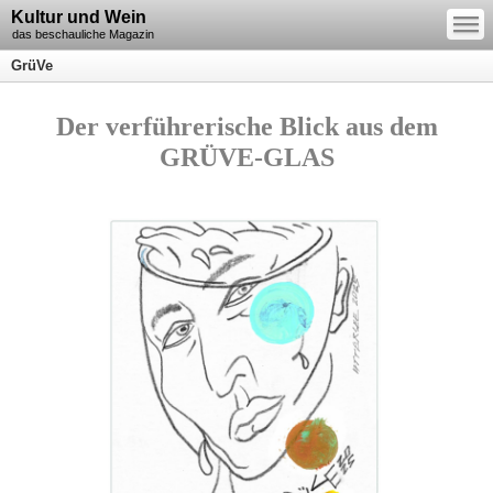
—
Kultur und Wein
—
—
das beschauliche Magazin
GrüVe
Der verführerische Blick aus dem
GRÜVE-GLAS