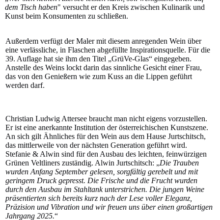
dem Tisch haben
" versucht er den Kreis zwischen Kulinarik und
Kunst beim Konsumenten zu schließen.
Außerdem verfügt der Maler mit diesem anregenden Wein über
eine verlässliche, in Flaschen abgefüllte Inspirationsquelle. Für die
39. Auflage hat sie ihm den Titel „GrüVe-Glas“ eingegeben.
Anstelle des Weins lockt darin das sinnliche Gesicht einer Frau,
das von den Genießern wie zum Kuss an die Lippen geführt
werden darf.
Christian Ludwig Attersee braucht man nicht eigens vorzustellen.
Er ist eine anerkannte Institution der österreichischen Kunstszene.
An sich gilt Ähnliches für den Wein aus dem Hause Jurtschitsch,
das mittlerweile von der nächsten Generation geführt wird.
Stefanie & Alwin sind für den Ausbau des leichten, feinwürzigen
Grünen Veltliners zuständig. Alwin Jurtschitsch: „
Die Trauben
wurden Anfang September gelesen, sorgfältig gerebelt und mit
geringem Druck gepresst. Die Frische und die Frucht wurden
durch den Ausbau im Stahltank unterstrichen. Die jungen Weine
präsentierten sich bereits kurz nach der Lese voller Eleganz,
Präzision und Vibration und wir freuen uns über einen großartigen
Jahrgang 2025.
“