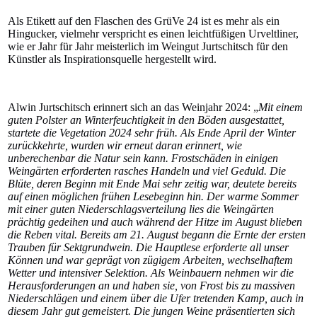
Als Etikett auf den Flaschen des GrüVe 24 ist es mehr als ein
Hingucker, vielmehr verspricht es einen leichtfüßigen Urveltliner,
wie er Jahr für Jahr meisterlich im Weingut Jurtschitsch für den
Künstler als Inspirationsquelle hergestellt wird.
Alwin Jurtschitsch erinnert sich an das Weinjahr 2024: „
Mit einem
guten Polster an Winterfeuchtigkeit in den Böden ausgestattet,
startete die Vegetation 2024 sehr früh. Als Ende April der Winter
zurückkehrte, wurden wir erneut daran erinnert, wie
unberechenbar die Natur sein kann. Frostschäden in einigen
Weingärten erforderten rasches Handeln und viel Geduld. Die
Blüte, deren Beginn mit Ende Mai sehr zeitig war, deutete bereits
auf einen möglichen frühen Lesebeginn hin. Der warme Sommer
mit einer guten Niederschlagsverteilung lies die Weingärten
prächtig gedeihen und auch während der Hitze im August blieben
die Reben vital. Bereits am 21. August begann die Ernte der ersten
Trauben für Sektgrundwein. Die Hauptlese erforderte all unser
Können und war geprägt von zügigem Arbeiten, wechselhaftem
Wetter und intensiver Selektion. Als Weinbauern nehmen wir die
Herausforderungen an und haben sie, von Frost bis zu massiven
Niederschlägen und einem über die Ufer tretenden Kamp, auch in
diesem Jahr gut gemeistert. Die jungen Weine präsentierten sich