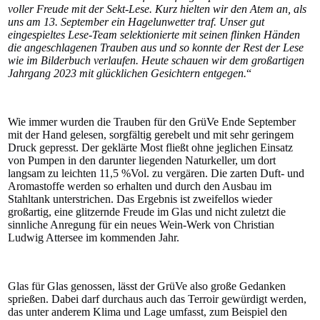
voller Freude mit der Sekt-Lese. Kurz hielten wir den Atem an, als
uns am 13. September ein Hagelunwetter traf. Unser gut
eingespieltes Lese-Team selektionierte mit seinen flinken Händen
die angeschlagenen Trauben aus und so konnte der Rest der Lese
wie im Bilderbuch verlaufen. Heute schauen wir dem großartigen
Jahrgang 2023 mit glücklichen Gesichtern entgegen.
“
Wie immer wurden die Trauben für den GrüVe Ende September
mit der Hand gelesen, sorgfältig gerebelt und mit sehr geringem
Druck gepresst. Der geklärte Most fließt ohne jeglichen Einsatz
von Pumpen in den darunter liegenden Naturkeller, um dort
langsam zu leichten 11,5 %Vol. zu vergären. Die zarten Duft- und
Aromastoffe werden so erhalten und durch den Ausbau im
Stahltank unterstrichen. Das Ergebnis ist zweifellos wieder
großartig, eine glitzernde Freude im Glas und nicht zuletzt die
sinnliche Anregung für ein neues Wein-Werk von Christian
Ludwig Attersee im kommenden Jahr.
Glas für Glas genossen, lässt der GrüVe also große Gedanken
sprießen. Dabei darf durchaus auch das Terroir gewürdigt werden,
das unter anderem Klima und Lage umfasst, zum Beispiel den