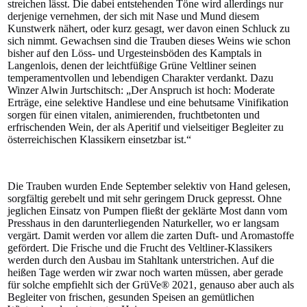
streichen lässt. Die dabei entstehenden Töne wird allerdings nur
derjenige vernehmen, der sich mit Nase und Mund diesem
Kunstwerk nähert, oder kurz gesagt, wer davon einen Schluck zu
sich nimmt. Gewachsen sind die Trauben dieses Weins wie schon
bisher auf den Löss- und Urgesteinsböden des Kamptals in
Langenlois, denen der leichtfüßige Grüne Veltliner seinen
temperamentvollen und lebendigen Charakter verdankt. Dazu
Winzer Alwin Jurtschitsch: „Der Anspruch ist hoch: Moderate
Erträge, eine selektive Handlese und eine behutsame Vinifikation
sorgen für einen vitalen, animierenden, fruchtbetonten und
erfrischenden Wein, der als Aperitif und vielseitiger Begleiter zu
österreichischen Klassikern einsetzbar ist.“
Die Trauben wurden Ende September selektiv von Hand gelesen,
sorgfältig gerebelt und mit sehr geringem Druck gepresst. Ohne
jeglichen Einsatz von Pumpen fließt der geklärte Most dann vom
Presshaus in den darunterliegenden Naturkeller, wo er langsam
vergärt. Damit werden vor allem die zarten Duft- und Aromastoffe
gefördert. Die Frische und die Frucht des Veltliner-Klassikers
werden durch den Ausbau im Stahltank unterstrichen. Auf die
heißen Tage werden wir zwar noch warten müssen, aber gerade
für solche empfiehlt sich der GrüVe® 2021, genauso aber auch als
Begleiter von frischen, gesunden Speisen an gemütlichen