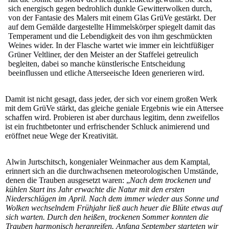
sich energisch gegen bedrohlich dunkle Gewitterwolken durch,
von der Fantasie des Malers mit einem Glas GrüVe gestärkt. Der
auf dem Gemälde dargestellte Himmelskörper spiegelt damit das
Temperament und die Lebendigkeit des von ihm geschmückten
Weines wider. In der Flasche wartet wie immer ein leichtfüßiger
Grüner Veltliner, der den Meister an der Staffelei getreulich
begleiten, dabei so manche künstlerische Entscheidung
beeinflussen und etliche Atterseeische Ideen generieren wird.
Damit ist nicht gesagt, dass jeder, der sich vor einem großen Werk
mit dem GrüVe stärkt, das gleiche geniale Ergebnis wie ein Attersee
schaffen wird. Probieren ist aber durchaus legitim, denn zweifellos
ist ein fruchtbetonter und erfrischender Schluck animierend und
eröffnet neue Wege der Kreativität.
Alwin Jurtschitsch, kongenialer Weinmacher aus dem Kamptal,
erinnert sich an die durchwachsenen meteorologischen Umstände,
denen die Trauben ausgesetzt waren: „
Nach dem trockenen und
kühlen Start ins Jahr erwachte die Natur mit den ersten
Niederschlägen im April. Nach dem immer wieder aus Sonne und
Wolken wechselndem Frühjahr ließ auch heuer die Blüte etwas auf
sich warten. Durch den heißen, trockenen Sommer konnten die
Trauben harmonisch heranreifen. Anfang September starteten wir