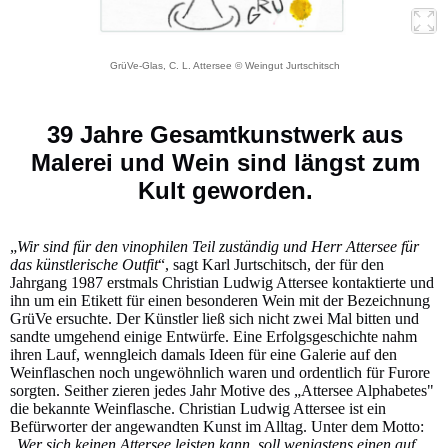
GrüVe-Glas, C. L. Attersee © Weingut Jurtschitsch
39 Jahre Gesamtkunstwerk aus
Malerei und Wein sind längst zum
Kult geworden.
„
Wir sind für den vinophilen Teil zuständig und Herr Attersee für
das künstlerische Outfit
“, sagt Karl Jurtschitsch, der für den
Jahrgang 1987 erstmals Christian Ludwig Attersee kontaktierte und
ihn um ein Etikett für einen besonderen Wein mit der Bezeichnung
GrüVe ersuchte. Der Künstler ließ sich nicht zwei Mal bitten und
sandte umgehend einige Entwürfe. Eine Erfolgsgeschichte nahm
ihren Lauf, wenngleich damals Ideen für eine Galerie auf den
Weinflaschen noch ungewöhnlich waren und ordentlich für Furore
sorgten. Seither zieren jedes Jahr Motive des „Attersee Alphabetes"
die bekannte Weinflasche. Christian Ludwig Attersee ist ein
Befürworter der angewandten Kunst im Alltag. Unter dem Motto:
„
Wer sich keinen Attersee leisten kann, soll wenigstens einen auf