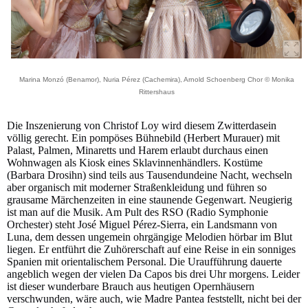
Marina Monzó (Benamor), Nuria Pérez (Cachemira), Arnold Schoenberg Chor © Monika
Rittershaus
Die Inszenierung von Christof Loy wird diesem Zwitterdasein
völlig gerecht. Ein pompöses Bühnebild (Herbert Murauer) mit
Palast, Palmen, Minaretts und Harem erlaubt durchaus einen
Wohnwagen als Kiosk eines Sklavinnenhändlers. Kostüme
(Barbara Drosihn) sind teils aus Tausendundeine Nacht, wechseln
aber organisch mit moderner Straßenkleidung und führen so
grausame Märchenzeiten in eine staunende Gegenwart. Neugierig
ist man auf die Musik. Am Pult des RSO (Radio Symphonie
Orchester) steht José Miguel Pérez-Sierra, ein Landsmann von
Luna, dem dessen ungemein ohrgängige Melodien hörbar im Blut
liegen. Er entführt die Zuhörerschaft auf eine Reise in ein sonniges
Spanien mit orientalischem Personal. Die Uraufführung dauerte
angeblich wegen der vielen Da Capos bis drei Uhr morgens. Leider
ist dieser wunderbare Brauch aus heutigen Opernhäusern
verschwunden, wäre auch, wie Madre Pantea feststellt, nicht bei der