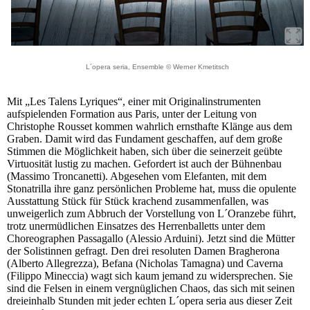
L´opera seria, Ensemble © Werner Kmetitsch
Mit „Les Talens Lyriques“, einer mit Originalinstrumenten
aufspielenden Formation aus Paris, unter der Leitung von
Christophe Rousset kommen wahrlich ernsthafte Klänge aus dem
Graben. Damit wird das Fundament geschaffen, auf dem große
Stimmen die Möglichkeit haben, sich über die seinerzeit geübte
Virtuosität lustig zu machen. Gefordert ist auch der Bühnenbau
(Massimo Troncanetti). Abgesehen vom Elefanten, mit dem
Stonatrilla ihre ganz persönlichen Probleme hat, muss die opulente
Ausstattung Stück für Stück krachend zusammenfallen, was
unweigerlich zum Abbruch der Vorstellung von L´Oranzebe führt,
trotz unermüdlichen Einsatzes des Herrenballetts unter dem
Choreographen Passagallo (Alessio Arduini). Jetzt sind die Mütter
der Solistinnen gefragt. Den drei resoluten Damen Bragherona
(Alberto Allegrezza), Befana (Nicholas Tamagna) und Caverna
(Filippo Mineccia) wagt sich kaum jemand zu widersprechen. Sie
sind die Felsen in einem vergnüglichen Chaos, das sich mit seinen
dreieinhalb Stunden mit jeder echten L´opera seria aus dieser Zeit