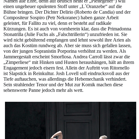
Namen alle Ehre, denn auf deutsch heißt er „Pleitegeher“) will
einen ungeheuer opulenten Stoff unter „L´Oranzebe“ auf die
Bühne bringen. Der Dichter Delirio (Roberto de Candia) und der
Compositeur Sospiro (Petr Nekoranec) haben ganze Arbeit
geleistet, für Fallito zu viel, denn er besteht auf radikale
Kürzungen. Es ist auch von vornherein klar, dass die Primadonna
Stonatrilla (Julie Fuchs als „Falschtrillerin“) unzufrieden ist. Sie
wird nicht gebührend empfangen und lehnt sowohl ihre Arien als
auch das Kostüm rundweg ab. Aber sie muss sich gefallen lassen,
von der jungen Sopranistin Porporina verhöhnt zu werden. Als
Jammergestalt erscheint Smorfiosa. Andrea Carroll lässt zwar die
„Zimperliese“ mit Hinken und Husten heraushängen, hält an ihrem
Engagement jedoch eisern fest. Allein der Auftritt von Ritornello
ist Slapstick in Reinkultur. Josh Lovell soll eindrucksvoll aus der
Tiefe auftauchen, was allerdings die Hebemechanik verhindert.
Sein strahlender Tenor und der Mut zur Komik machen diese
sehenswerte Panne jedoch mehr als
wett.