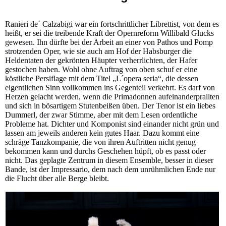
Ranieri de´ Calzabigi war ein fortschrittlicher Librettist, von dem es
heißt, er sei die treibende Kraft der Opernreform Willibald Glucks
gewesen. Ihn dürfte bei der Arbeit an einer von Pathos und Pomp
strotzenden Oper, wie sie auch am Hof der Habsburger die
Heldentaten der gekrönten Häupter verherrlichten, der Hafer
gestochen haben. Wohl ohne Auftrag von oben schuf er eine
köstliche Persiflage mit dem Titel „L´opera seria“, die dessen
eigentlichen Sinn vollkommen ins Gegenteil verkehrt. Es darf von
Herzen gelacht werden, wenn die Primadonnen aufeinanderprallten
und sich in bösartigem Stutenbeißen üben. Der Tenor ist ein liebes
Dummerl, der zwar Stimme, aber mit dem Lesen ordentliche
Probleme hat. Dichter und Komponist sind einander nicht grün und
lassen am jeweils anderen kein gutes Haar. Dazu kommt eine
schräge Tanzkompanie, die von ihren Auftritten nicht genug
bekommen kann und durchs Geschehen hüpft, ob es passt oder
nicht. Das geplagte Zentrum in diesem Ensemble, besser in dieser
Bande, ist der Impressario, dem nach dem unrühmlichen Ende nur
die Flucht über alle Berge bleibt.