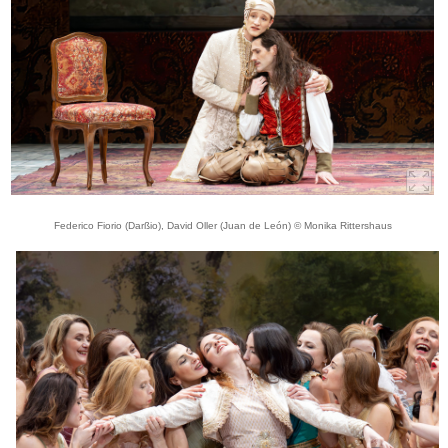
Federico Fiorio (Darßio), David Oller (Juan de León) © Monika Rittershaus