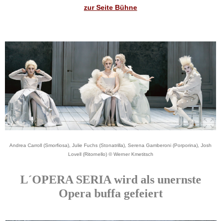
zur Seite Bühne
Andrea Carroll (Smorfiosa), Julie Fuchs (Stonatrilla), Serena Gamberoni (Porporina), Josh
Lovell (Ritornello) © Werner Kmetitsch
L´OPERA SERIA wird als unernste
Opera buffa gefeiert