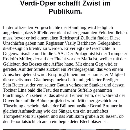
Verdi-Oper schafft Zwist im
Publikum.
In der offiziellen Vorgeschichte der Handlung wird lediglich
angedeutet, dass Stiffelio vor nicht näher genannten Feinden fliehen
muss, bevor er bei einem alten Reichsgraf Zuflucht findet. Diese
Unschärfen gaben nun Regisseur Vasily Barkhatov Gelegenheit,
diesbezüglich kreativ zu werden. Er verlegt die Geschichte in
Gegenwartsnähe und in die USA. Der Protagonist ist der Trompeter
Rodolfo Müller, der auf der Flucht vor der Mafia ist, weil er mit der
Geliebten des Bosses eine Affäre hatte. Mit einem Gag wird er
gerettet. Auf der Straße zuckelt ein Pferdegespann, das von einem
Amischen gelenkt wird. Er springt hinein und schon ist er Mitglied
dieser seltsamen Glaubensgemeinschaft und gefeierter Prediger.
Sein Retter ist der von seiner Gattin verlassene Stankar und dessen
Tochter Lina bald die Frau des nunmehr Stiffelio genannten
Flüchtlings. Zu sehen ist das alles auf einem Film, der während der
Ouvertüre auf die Bühne projiziert wird. Mit einer geschickten
Täuschung erscheint dabei der Bühnenmusiker Bernd Brunner in
gleicher Aufmachung wie der Sänger, um ein traumhaftes
Trompetensolo zu spielen und das Publikum grübeln zu lassen, ob
der Tenor tatsächlich auch ein begnadeter Blechbläser ist.