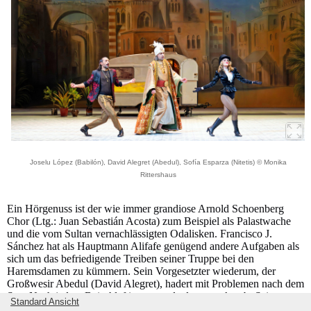
Joselu López (Babilón), David Alegret (Abedul), Sofía Esparza (Nitetis) © Monika
Rittershaus
Ein Hörgenuss ist der wie immer grandiose Arnold Schoenberg
Chor (Ltg.: Juan Sebastián Acosta) zum Beispiel als Palastwache
und die vom Sultan vernachlässigten Odalisken. Francisco J.
Sánchez hat als Hauptmann Alifafe genügend andere Aufgaben als
sich um das befriedigende Treiben seiner Truppe bei den
Haremsdamen zu kümmern. Sein Vorgesetzter wiederum, der
Großwesir Abedul (David Alegret), hadert mit Problemen nach dem
Sex. Nach jedem Beischlaf ist er stundenlang stocktaub. Seine
Standard Ansicht
Weisheit entnimmt er den Schriften von Zaradustra, die ihm aber