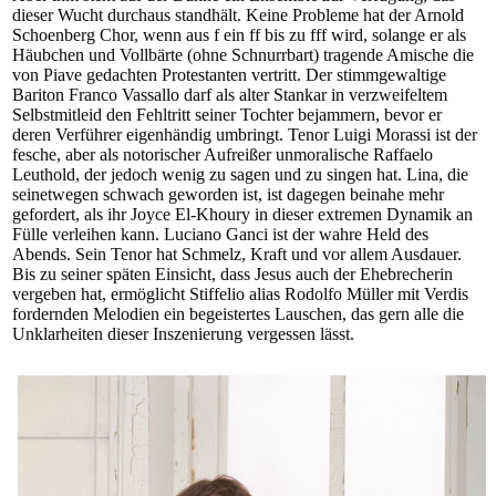
dieser Wucht durchaus standhält. Keine Probleme hat der Arnold
Schoenberg Chor, wenn aus f ein ff bis zu fff wird, solange er als
Häubchen und Vollbärte (ohne Schnurrbart) tragende Amische die
von Piave gedachten Protestanten vertritt. Der stimmgewaltige
Bariton Franco Vassallo darf als alter Stankar in verzweifeltem
Selbstmitleid den Fehltritt seiner Tochter bejammern, bevor er
deren Verführer eigenhändig umbringt. Tenor Luigi Morassi ist der
fesche, aber als notorischer Aufreißer unmoralische Raffaelo
Leuthold, der jedoch wenig zu sagen und zu singen hat. Lina, die
seinetwegen schwach geworden ist, ist dagegen beinahe mehr
gefordert, als ihr Joyce El-Khoury in dieser extremen Dynamik an
Fülle verleihen kann. Luciano Ganci ist der wahre Held des
Abends. Sein Tenor hat Schmelz, Kraft und vor allem Ausdauer.
Bis zu seiner späten Einsicht, dass Jesus auch der Ehebrecherin
vergeben hat, ermöglicht Stiffelio alias Rodolfo Müller mit Verdis
fordernden Melodien ein begeistertes Lauschen, das gern alle die
Unklarheiten dieser Inszenierung vergessen lässt.