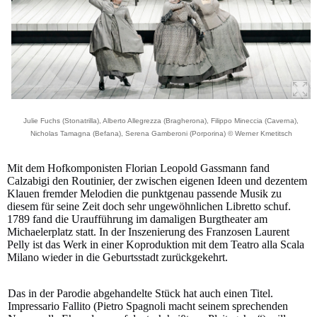
Julie Fuchs (Stonatrilla), Alberto Allegrezza (Bragherona), Filippo Mineccia (Caverna),
Nicholas Tamagna (Befana), Serena Gamberoni (Porporina) © Werner Kmetitsch
Mit dem Hofkomponisten Florian Leopold Gassmann fand
Calzabigi den Routinier, der zwischen eigenen Ideen und dezentem
Klauen fremder Melodien die punktgenau passende Musik zu
diesem für seine Zeit doch sehr ungewöhnlichen Libretto schuf.
1789 fand die Uraufführung im damaligen Burgtheater am
Michaelerplatz statt. In der Inszenierung des Franzosen Laurent
Pelly ist das Werk in einer Koproduktion mit dem Teatro alla Scala
Milano wieder in die Geburtsstadt zurückgekehrt.
Das in der Parodie abgehandelte Stück hat auch einen Titel.
Impressario Fallito (Pietro Spagnoli macht seinem sprechenden