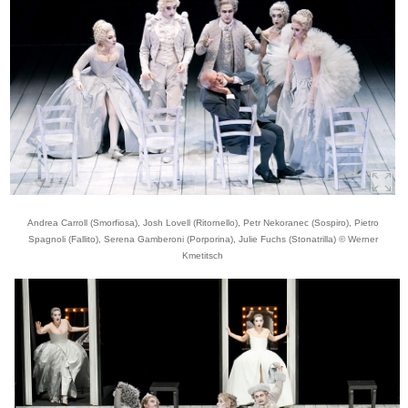
Andrea Carroll (Smorfiosa), Josh Lovell (Ritornello), Petr Nekoranec (Sospiro), Pietro
Spagnoli (Fallito), Serena Gamberoni (Porporina), Julie Fuchs (Stonatrilla) © Werner
Kmetitsch