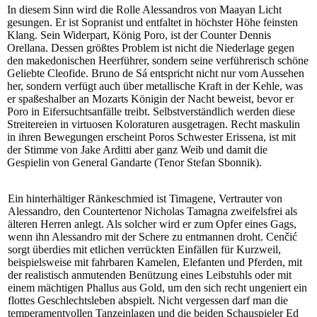
In diesem Sinn wird die Rolle Alessandros von Maayan Licht
gesungen. Er ist Sopranist und entfaltet in höchster Höhe feinsten
Klang. Sein Widerpart, König Poro, ist der Counter Dennis
Orellana. Dessen größtes Problem ist nicht die Niederlage gegen
den makedonischen Heerführer, sondern seine verführerisch schöne
Geliebte Cleofide. Bruno de Sá entspricht nicht nur vom Aussehen
her, sondern verfügt auch über metallische Kraft in der Kehle, was
er spaßeshalber an Mozarts Königin der Nacht beweist, bevor er
Poro in Eifersuchtsanfälle treibt. Selbstverständlich werden diese
Streitereien in virtuosen Koloraturen ausgetragen. Recht maskulin
in ihren Bewegungen erscheint Poros Schwester Erissena, ist mit
der Stimme von Jake Arditti aber ganz Weib und damit die
Gespielin von General Gandarte (Tenor Stefan Sbonnik).
Ein hinterhältiger Ränkeschmied ist Timagene, Vertrauter von
Alessandro, den Countertenor Nicholas Tamagna zweifelsfrei als
älteren Herren anlegt. Als solcher wird er zum Opfer eines Gags,
wenn ihn Alessandro mit der Schere zu entmannen droht. Cenčić
sorgt überdies mit etlichen verrückten Einfällen für Kurzweil,
beispielsweise mit fahrbaren Kamelen, Elefanten und Pferden, mit
der realistisch anmutenden Benützung eines Leibstuhls oder mit
einem mächtigen Phallus aus Gold, um den sich recht ungeniert ein
flottes Geschlechtsleben abspielt. Nicht vergessen darf man die
temperamentvollen Tanzeinlagen und die beiden Schauspieler Ed