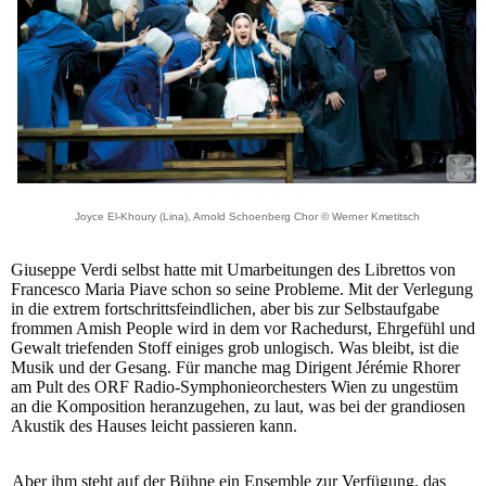
Joyce El-Khoury (Lina), Arnold Schoenberg Chor © Werner Kmetitsch
Giuseppe Verdi selbst hatte mit Umarbeitungen des Librettos von
Francesco Maria Piave schon so seine Probleme. Mit der Verlegung
in die extrem fortschrittsfeindlichen, aber bis zur Selbstaufgabe
frommen Amish People wird in dem vor Rachedurst, Ehrgefühl und
Gewalt triefenden Stoff einiges grob unlogisch. Was bleibt, ist die
Musik und der Gesang. Für manche mag Dirigent Jérémie Rhorer
am Pult des ORF Radio-Symphonieorchesters Wien zu ungestüm
an die Komposition heranzugehen, zu laut, was bei der grandiosen
Akustik des Hauses leicht passieren kann.
Aber ihm steht auf der Bühne ein Ensemble zur Verfügung, das