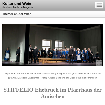
—
Kultur und Wein
—
—
das beschauliche Magazin
Theater an der Wien
Joyce El-Khoury (Lina), Luciano Ganci (Stiffelio), Luigi Morassi (Raffaele), Franco Vassallo
(Stankar), Alessio Cacciamani (Jorg), Arnold Schoenberg Chor © Werner Kmetitsch
STIFFELIO Ehebruch im Pfarrhaus der
Amischen