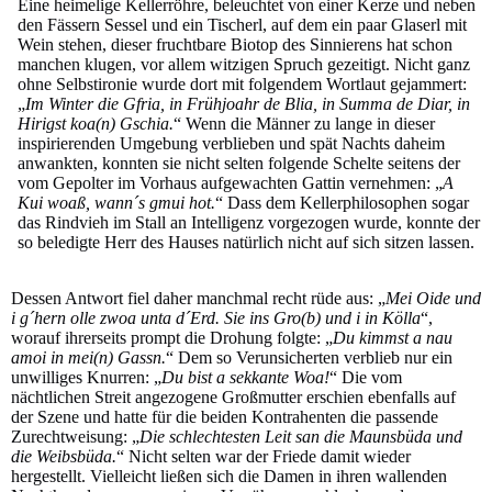
Eine heimelige Kellerröhre, beleuchtet von einer Kerze und neben
den Fässern Sessel und ein Tischerl, auf dem ein paar Glaserl mit
Wein stehen, dieser fruchtbare Biotop des Sinnierens hat schon
manchen klugen, vor allem witzigen Spruch gezeitigt. Nicht ganz
ohne Selbstironie wurde dort mit folgendem Wortlaut gejammert:
„
Im Winter die Gfria, in Frühjoahr de Blia, in Summa de Diar, in
Hirigst koa(n) Gschia.
“ Wenn die Männer zu lange in dieser
inspirierenden Umgebung verblieben und spät Nachts daheim
anwankten, konnten sie nicht selten folgende Schelte seitens der
vom Gepolter im Vorhaus aufgewachten Gattin vernehmen: „
A
Kui woaß, wann´s gmui hot.
“ Dass dem Kellerphilosophen sogar
das Rindvieh im Stall an Intelligenz vorgezogen wurde, konnte der
so beledigte Herr des Hauses natürlich nicht auf sich sitzen lassen.
Dessen Antwort fiel daher manchmal recht rüde aus: „
Mei Oide und
i g´hern olle zwoa unta d´Erd. Sie ins Gro(b) und i in Kölla
“,
worauf ihrerseits prompt die Drohung folgte: „
Du kimmst a nau
amoi in mei(n) Gassn.
“ Dem so Verunsicherten verblieb nur ein
unwilliges Knurren: „
Du bist a sekkante Woa!
“ Die vom
nächtlichen Streit angezogene Großmutter erschien ebenfalls auf
der Szene und hatte für die beiden Kontrahenten die passende
Zurechtweisung: „
Die schlechtesten Leit san die Maunsbüda und
die Weibsbüda.
“ Nicht selten war der Friede damit wieder
hergestellt. Vielleicht ließen sich die Damen in ihren wallenden