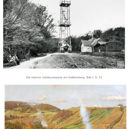
Die eiserne Jubiläumswarte am Gallitzinberg, Bild v. S. 72