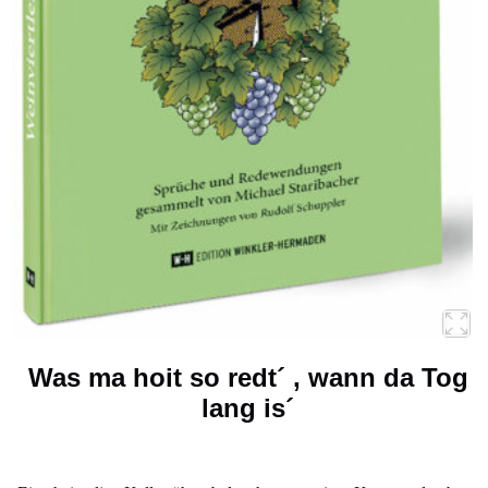
Was ma hoit so redt´ , wann da Tog
lang is´