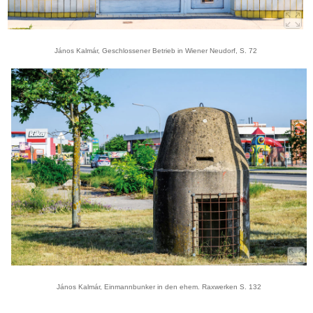
János Kalmár, Geschlossener Betrieb in Wiener Neudorf, S. 72
János Kalmár, Einmannbunker in den ehem. Raxwerken S. 132