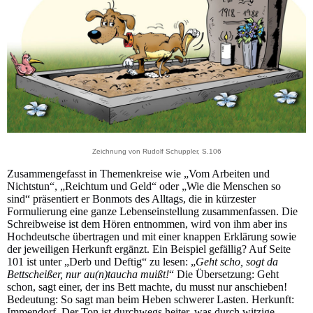
Zeichnung von Rudolf Schuppler, S.106
Zusammengefasst in Themenkreise wie „Vom Arbeiten und
Nichtstun“, „Reichtum und Geld“ oder „Wie die Menschen so
sind“ präsentiert er Bonmots des Alltags, die in kürzester
Formulierung eine ganze Lebenseinstellung zusammenfassen. Die
Schreibweise ist dem Hören entnommen, wird von ihm aber ins
Hochdeutsche übertragen und mit einer knappen Erklärung sowie
der jeweiligen Herkunft ergänzt. Ein Beispiel gefällig? Auf Seite
101 ist unter „Derb und Deftig“ zu lesen: „
Geht scho, sogt da
Bettscheißer, nur au(n)taucha muißt!
“ Die Übersetzung: Geht
schon, sagt einer, der ins Bett machte, du musst nur anschieben!
Bedeutung: So sagt man beim Heben schwerer Lasten. Herkunft:
Immendorf. Der Ton ist durchwegs heiter, was durch witzige