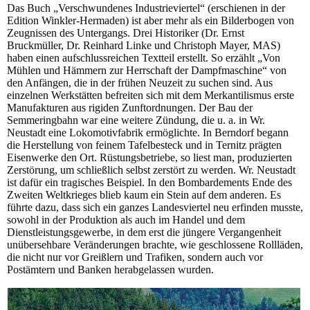
Das Buch „Verschwundenes Industrieviertel“ (erschienen in der
Edition Winkler-Hermaden) ist aber mehr als ein Bilderbogen von
Zeugnissen des Untergangs. Drei Historiker (Dr. Ernst
Bruckmüller, Dr. Reinhard Linke und Christoph Mayer, MAS)
haben einen aufschlussreichen Textteil erstellt. So erzählt „Von
Mühlen und Hämmern zur Herrschaft der Dampfmaschine“ von
den Anfängen, die in der frühen Neuzeit zu suchen sind. Aus
einzelnen Werkstätten befreiten sich mit dem Merkantilismus erste
Manufakturen aus rigiden Zunftordnungen. Der Bau der
Semmeringbahn war eine weitere Zündung, die u. a. in Wr.
Neustadt eine Lokomotivfabrik ermöglichte. In Berndorf begann
die Herstellung von feinem Tafelbesteck und in Ternitz prägten
Eisenwerke den Ort. Rüstungsbetriebe, so liest man, produzierten
Zerstörung, um schließlich selbst zerstört zu werden. Wr. Neustadt
ist dafür ein tragisches Beispiel. In den Bombardements Ende des
Zweiten Weltkrieges blieb kaum ein Stein auf dem anderen. Es
führte dazu, dass sich ein ganzes Landesviertel neu erfinden musste,
sowohl in der Produktion als auch im Handel und dem
Dienstleistungsgewerbe, in dem erst die jüngere Vergangenheit
unübersehbare Veränderungen brachte, wie geschlossene Rollläden,
die nicht nur vor Greißlern und Trafiken, sondern auch vor
Postämtern und Banken herabgelassen wurden.