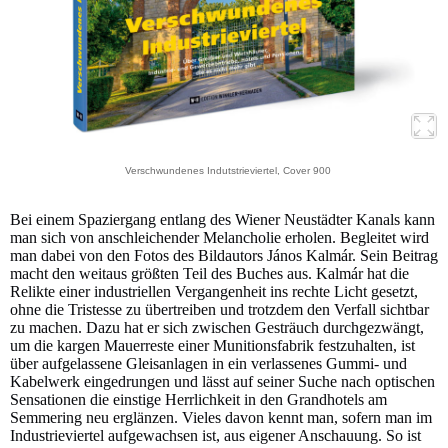
Verschwundenes Indutstrieviertel, Cover 900
Bei einem Spaziergang entlang des Wiener Neustädter Kanals kann
man sich von anschleichender Melancholie erholen. Begleitet wird
man dabei von den Fotos des Bildautors János Kalmár. Sein Beitrag
macht den weitaus größten Teil des Buches aus. Kalmár hat die
Relikte einer industriellen Vergangenheit ins rechte Licht gesetzt,
ohne die Tristesse zu übertreiben und trotzdem den Verfall sichtbar
zu machen. Dazu hat er sich zwischen Gesträuch durchgezwängt,
um die kargen Mauerreste einer Munitionsfabrik festzuhalten, ist
über aufgelassene Gleisanlagen in ein verlassenes Gummi- und
Kabelwerk eingedrungen und lässt auf seiner Suche nach optischen
Sensationen die einstige Herrlichkeit in den Grandhotels am
Semmering neu erglänzen. Vieles davon kennt man, sofern man im
Industrieviertel aufgewachsen ist, aus eigener Anschauung. So ist