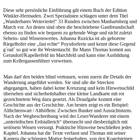
Diese sehr persönliche Einführung gilt einem Buch der Edition
Winkler-Hermaden. Zwei Spezialisten schlagen unter dem Titel
„Wanderbares Weinviertel“ 33 Runden zwischen Manhartsberg und
March vor. An denen sind oben die beschriebene Gastfreundschaft
ebenso zu finden wie bequem zu gehende Wege und nicht zuletzt
Sehens- und Wissenswertes. Johanna Ruzicka ist als geborene
Riegelhofer eine „fast echte“ Poysdorferin und kennt diese Gegend
g´rad´ so gut wie ihr Westentaschl. Ihr Mann Thomas kommt aus
Gerasdorf/Kapellerfeld im Marchfeld und kann eine Ausbildung
zum Kellergassenführer vorweisen.
Man darf den beiden blind vertrauen, wenn zuerst die Details der
Wanderung angeführt werden. Sie sind alle die Strecken
abgegangen, haben dabei keine Kreuzung und kein Hinweisschild
übersehen und sicherheitshalber eine kleine Landkarte mit rot
gezeichnetem Weg dazu gesetzt. Als Draufgabe kommt eine
Geschichte aus der Geschichte. Am besten zeigt es ein Beispiel:
Altlichtenwart / Althöflein: Zwischen Bunker und Aussichtsturm.
Nach der Wegbeschreibung wird der Leser/Wanderer mit einem
„unterirdischen Erdstallreich“ überrascht und diesbezüglich mit
seriösem Wissen versorgt. Praktische Hinweise beschließen jedes
Kapitel. Johanna hat die Texte verfasst und Thomas mit seiner
Kamera die schönsten Motive festgehalten, von den Kogelsteinen