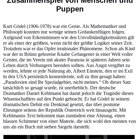
Zusammenspiel von Menschen und
Puppen
Kurt Gödel (1906-1978) war ein Genie. Als Mathematiker und
Philosoph konnten nur wenige seinen Gedankenflügen folgen.
Aufgrund von Erkenntnissen wie den Unvollständigkeitssätzen gilt
er als einer der größten, wenn nicht der größte Logiker seiner Zeit.
Trotzdem war er das Opfer irrationaler Phänomene. Schon als Kind
war der in Brünn geborene Knabe Gefangener in einer Welt voller
Geister, die im Verein mit akuter Paranoia in späteren Jahren sein
Leben durch Verhungern beenden sollten. Aus Angst vergiftet zu
werden, lehnte er jede Nahrung ab, Albert Einstein, den er im Exil
in den USA persönlich kennenlernte, soll zu ihm gesagt haben:
„Paradoxien sind Ihr Spezialgebiet, nicht meines.“ Ob dieser Satz
tatsächlich so gesagt wurde, ist unerheblich. Der deutsche
Dramatiker Daniel Kehlmann hat damit jedoch die Tragödie dieses
Wissenschaftlers auf den Punkt gebracht. Er hat Gödel in seinem
dramatischen Debüt ein Denkmal gesetzt, das über postume
Ehrungen seitens der Republik Österreich weit hinausgeht. Mit
Kehlmanns Text bekommt man zumindest eine Ahnung, einen
blassen Schimmer von einer Materie, die sich wohl den meisten von
uns als ein Buch mit sieben Siegeln darstellt.