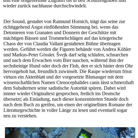
und eine notgebremste Zugfahrt bis in den Schützengraben und
wieder zurück nachhause durchschwindelt.
Der Sound, gestaltet von Raimund Hornich, trägt das seine zur
richtiggehend Angst einflößenden Stimmung bei, wenn das
Detonieren von Granaten und Donnern der Geschütze mit
mächtigen Bässen und Trommelschlägen auf das kriegerische
Chaos der von Claudia Vallant gestalteten Bühne übertragen
werden. Geführt werden die Figuren behände von Andrea Köhler
und Markus-Peter Gössler. Švejk darf selig schlafen, schnarchen
und nach dem Erwachen vom Bier naschen, während ihm der
sechsbeinige Hund oder doch der Floh, den er sich hinter dem Ohr
hervorgeholt hat, freundlich zuwinselt. Die Raupe wiederum frisst
virtuos ein Aktenblatt und der vorgesetzte Blutsauger mit dem
wissenschaftlichen Namen Ctenocephalides canis lässt schmerzhaft
dem Subalternen seine sadistische Autorität spüren. Dabei wird
immer wieder Originaltext gesprochen, freilich ins Deutsche
übersetzt; als Einladung, nach dieser konzentrierten Stunde doch
nach dem Buch zu greifen, um einen der originellsten Romane der
Literaturgeschichte in voller Länge zu lesen und eventuell sogar
neu zu verstehen.