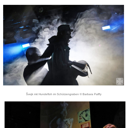
Švejk mit Hundefloh im Schützengraben © Barbara Palffy