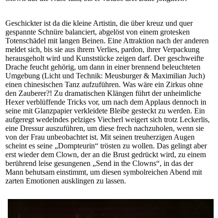
Geschickter ist da die kleine Artistin, die über kreuz und quer
gespannte Schnüre balanciert, abgelöst von einem grotesken
Totenschädel mit langen Beinen. Eine Attraktion nach der anderen
meldet sich, bis sie aus ihrem Verlies, pardon, ihrer Verpackung
herausgeholt wird und Kunststücke zeigen darf. Der geschweifte
Drache feucht gehörig, um dann in einer brennend beleuchteten
Umgebung (Licht und Technik: Meusburger & Maximilian Juch)
einen chinesischen Tanz aufzuführen. Was wäre ein Zirkus ohne
den Zauberer?! Zu dramatischen Klängen führt der unheimliche
Hexer verblüffende Tricks vor, um nach dem Applaus dennoch in
seine mit Glanzpapier verkleidete Bleibe gesteckt zu werden. Ein
aufgeregt wedelndes pelziges Viecherl weigert sich trotz Leckerlis,
eine Dressur auszuführen, um diese frech nachzuholen, wenn sie
von der Frau unbeobachtet ist. Mit seinen treuherzigen Augen
scheint es seine „Dompteurin“ trösten zu wollen. Das gelingt aber
erst wieder dem Clown, der an die Brust gedrückt wird, zu einem
berührend leise gesungenen „Send in the Clowns“, in das der
Mann behutsam einstimmt, um diesen symbolreichen Abend mit
zarten Emotionen ausklingen zu lassen.