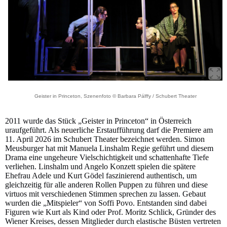
Geister in Princeton, Szenenfoto © Barbara Pálffy / Schubert Theater
2011 wurde das Stück „Geister in Princeton“ in Österreich
uraufgeführt. Als neuerliche Erstaufführung darf die Premiere am
11. April 2026 im Schubert Theater bezeichnet werden. Simon
Meusburger hat mit Manuela Linshalm Regie geführt und diesem
Drama eine ungeheure Vielschichtigkeit und schattenhafte Tiefe
verliehen. Linshalm und Angelo Konzett spielen die spätere
Ehefrau Adele und Kurt Gödel faszinierend authentisch, um
gleichzeitig für alle anderen Rollen Puppen zu führen und diese
virtuos mit verschiedenen Stimmen sprechen zu lassen. Gebaut
wurden die „Mitspieler“ von Soffi Povo. Entstanden sind dabei
Figuren wie Kurt als Kind oder Prof. Moritz Schlick, Gründer des
Wiener Kreises, dessen Mitglieder durch elastische Büsten vertreten