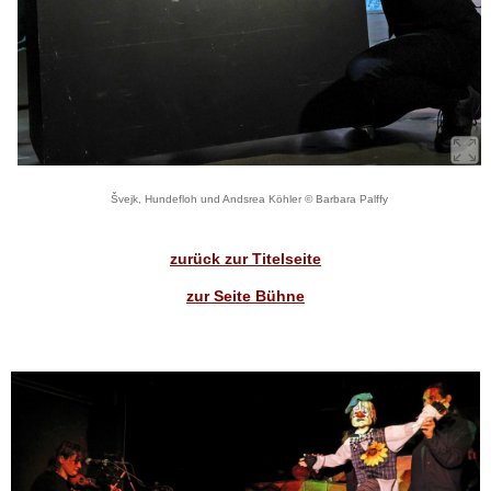
Švejk, Hundefloh und Andsrea Köhler © Barbara Palffy
zurück zur Titelseite
zur Seite Bühne