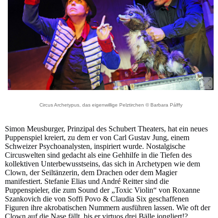
Circus Archetypus, das eigenwillige Pelztirchen © Barbara Pálffy
Simon Meusburger, Prinzipal des Schubert Theaters, hat ein neues
Puppenspiel kreiert, zu dem er von Carl Gustav Jung, einem
Schweizer Psychoanalysten, inspiriert wurde. Nostalgische
Circuswelten sind gedacht als eine Gehhilfe in die Tiefen des
kollektiven Unterbewusstseins, das sich in Archetypen wie dem
Clown, der Seiltänzerin, dem Drachen oder dem Magier
manifestiert. Stefanie Elias und André Reitter sind die
Puppenspieler, die zum Sound der „Toxic Violin“ von Roxanne
Szankovich die von Soffi Povo & Claudia Six geschaffenen
Figuren ihre akrobatischen Nummern ausführen lassen. Wie oft der
Clown auf die Nase fällt, bis er virtuos drei Bälle jongliert!?