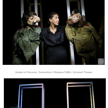
Geister in Princeton, Szenenfoto © Barbara Pálffy / Schubert Theater