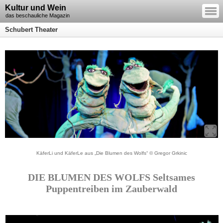
—
Kultur und Wein
—
—
das beschauliche Magazin
Schubert Theater
KäferLi und KäferLe aus „Die Blumen des Wolfs“ © Gregor Grkinic
DIE BLUMEN DES WOLFS Seltsames
Puppentreiben im Zauberwald