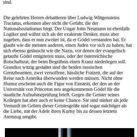
sind.
Die gelehrten Herren debattieren über Ludwig Wittgensteins
Tractatus, erkennen aber nicht die Gefahr, die der
Nationalsozialismus birgt. Der Ungar John Neumann ist ebenfalls
Logiker und wähnt sich als der exakteste Denker, muss aber
zugeben, dass er nun zweiter ist, da er Gödel verstanden hat. Er
glaubt wie die meisten anderen, einen Juden vor sich zu haben, hat
sich ebenso getäuscht wie die Nazis, vor denen der evangelisch
getaufte Gödel emigrieren muss, oder der österreichische
Botschaftsrat, der beim Begräbnis einen Kranz niederlegen soll.
Grandios witzig gestaltet sind die beiden russischen
Grenzbeamten, zwei versoffene, hässliche Fratzen, die auf der
Reise nach Amerika überwunden werden müssen. Nicht ohne
Humor erscheint auch die Figur von Einstein, der den an der
Universität von Princeton neu angekommenen Gödel für die
staatliche Aufnahmeprüfung brieft. Gegen die Geister seines
Kollegen hat aber auch er keine Chance. Sie sind stärker als jede
Vernunft im Gehirn dieser Geistesgröße und sogar mächtiger als
die Liebe, mit der Adele ihren Kurtsy bis zu dessen letztem
Atemzug umgibt.