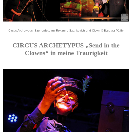
Circus Archetypus, Szenenfoto mit Roxanne Szankovich und Clown © Barbara Pálffy
CIRCUS ARCHETYPUS „Send in the
Clowns“ in meine Traurigkeit